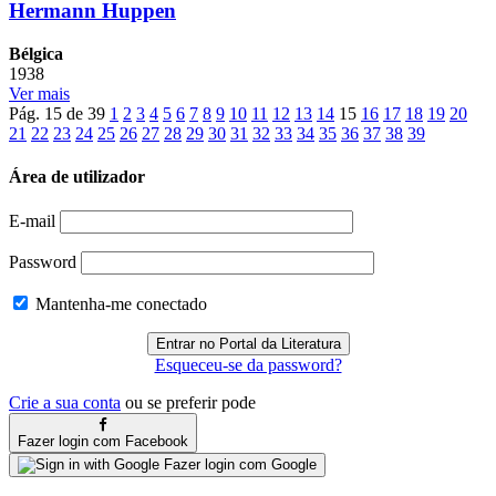
Hermann Huppen
Bélgica
1938
Ver mais
Pág. 15 de 39
1
2
3
4
5
6
7
8
9
10
11
12
13
14
15
16
17
18
19
20
21
22
23
24
25
26
27
28
29
30
31
32
33
34
35
36
37
38
39
Área de utilizador
E-mail
Password
Mantenha-me conectado
Esqueceu-se da password?
Crie a sua conta
ou se preferir pode
Fazer login com Facebook
Fazer login com Google