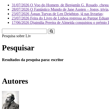
31/07/2026
O Voo do Homem, de Benjamín G. Rosado, chega às
28/07/2026
O Fantástico Mundo de Jane Austen – Jogos, trivia, 
23/07/2026
Águas Turvas de Len Deighton, já nas livrarias;
23/07/2026
Feira do Livro de Lisboa regressa ao Parque Eduar
17/06/2026
Djaimilia Pereira de Almeida conquistou o prémio 
Pesquisa sobre
Literatura
Pesquisar
Resultados da pesquisa para: escritor
Autores