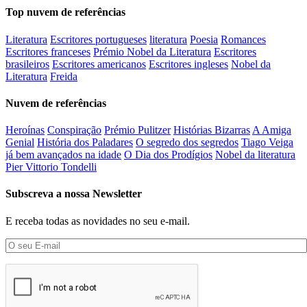
Top nuvem de referências
Literatura
Escritores portugueses
literatura
Poesia
Romances
Escritores franceses
Prémio Nobel da Literatura
Escritores
brasileiros
Escritores americanos
Escritores ingleses
Nobel da
Literatura
Freida
Nuvem de referências
Heroínas
Conspiração
Prémio Pulitzer
Histórias Bizarras
A Amiga
Genial
História dos Paladares
O segredo dos segredos
Tiago Veiga
já bem avançados na idade
O Dia dos Prodígios
Nobel da literatura
Pier Vittorio Tondelli
Subscreva a nossa Newsletter
E receba todas as novidades no seu e-mail.