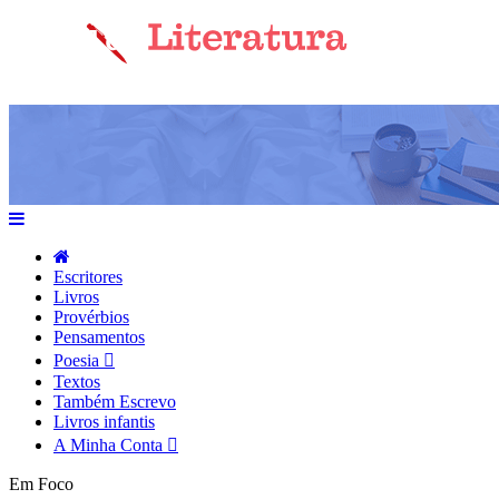
Escritores
Livros
Provérbios
Pensamentos
Poesia
Textos
Também Escrevo
Livros infantis
A Minha Conta
Em Foco