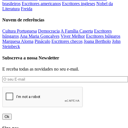
brasileiros
Escritores americanos
Escritores ingleses
Nobel da
Literatura
Freida
Nuvem de referências
Cultura Portuguesa
Democracia
A Família Caserta
Escritores
húngaros
Ana Maria Gonçalves
Viver Melhor
Escritores búlgaros
Marquesa Alorna
Pináculo
Escritores checos
Joana Bertholo
John
Steinbeck
Subscreva a nossa Newsletter
E receba todas as novidades no seu e-mail.
Ok