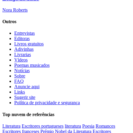
Nora Roberts
Outros
Entrevistas
Editoras
Livros gratuitos
Adivinhas
Livrarias
Vídeos
Poemas musicados
Notícias
Sobre
FAQ
Anuncie aqui
Links
Sugerir site
Política de privacidade e segurança
Top nuvem de referências
Literatura
Escritores portugueses
literatura
Poesia
Romances
Escritores franceses
Prémio Nobel da Literatura
Escritores