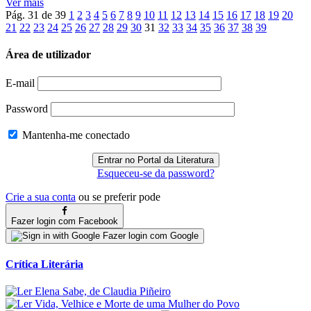
Ver mais
Pág. 31 de 39
1
2
3
4
5
6
7
8
9
10
11
12
13
14
15
16
17
18
19
20
21
22
23
24
25
26
27
28
29
30
31
32
33
34
35
36
37
38
39
Área de utilizador
E-mail
Password
Mantenha-me conectado
Esqueceu-se da password?
Crie a sua conta
ou se preferir pode
Fazer login com Facebook
Fazer login com Google
Crítica Literária