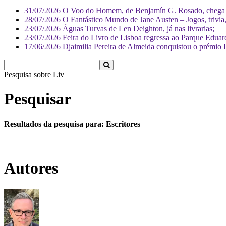
31/07/2026
O Voo do Homem, de Benjamín G. Rosado, chega às
28/07/2026
O Fantástico Mundo de Jane Austen – Jogos, trivia, 
23/07/2026
Águas Turvas de Len Deighton, já nas livrarias;
23/07/2026
Feira do Livro de Lisboa regressa ao Parque Eduar
17/06/2026
Djaimilia Pereira de Almeida conquistou o prémio 
Pesquisa sobre
Literatura
Pesquisar
Resultados da pesquisa para: Escritores
Autores