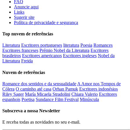
FAQ
Anuncie aqui
Links
Sugerir site
Política de privacidade e segurança
Top nuvem de referências
Literatura
Escritores portugueses
literatura
Poesia
Romances
Escritores franceses
Prémio Nobel da Literatura
Escritores
brasileiros
Escritores americanos
Escritores ingleses
Nobel da
Literatura
Freida
Nuvem de referências
Romance dos sentidos e da sensualidade
A Amor nos Tempos de
Cólera
O caminho até casa
Orhan Pamuk
Escritores indonésios
Riley Sager
María Micaela Stradolini
Chiara Valerio
Escritores
espanhois
Poetisa
Sundance Film Festival
Minúscula
Subscreva a nossa Newsletter
E receba todas as novidades no seu e-mail.