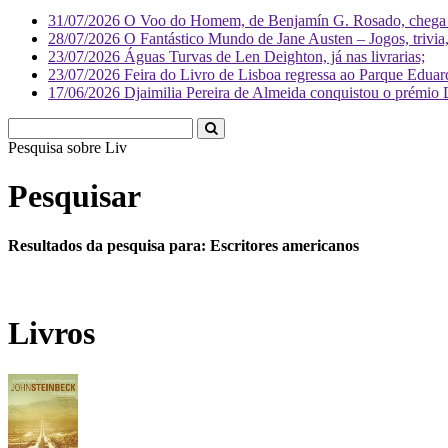
31/07/2026
O Voo do Homem, de Benjamín G. Rosado, chega às
28/07/2026
O Fantástico Mundo de Jane Austen – Jogos, trivia, 
23/07/2026
Águas Turvas de Len Deighton, já nas livrarias;
23/07/2026
Feira do Livro de Lisboa regressa ao Parque Eduar
17/06/2026
Djaimilia Pereira de Almeida conquistou o prémio 
Pesquisa sobre
Literatura
Pesquisar
Resultados da pesquisa para: Escritores americanos
Livros