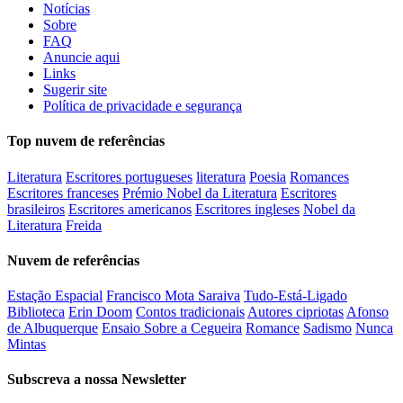
Notícias
Sobre
FAQ
Anuncie aqui
Links
Sugerir site
Política de privacidade e segurança
Top nuvem de referências
Literatura
Escritores portugueses
literatura
Poesia
Romances
Escritores franceses
Prémio Nobel da Literatura
Escritores
brasileiros
Escritores americanos
Escritores ingleses
Nobel da
Literatura
Freida
Nuvem de referências
Estação Espacial
Francisco Mota Saraiva
Tudo-Está-Ligado
Biblioteca
Erin Doom
Contos tradicionais
Autores cipriotas
Afonso
de Albuquerque
Ensaio Sobre a Cegueira
Romance
Sadismo
Nunca
Mintas
Subscreva a nossa Newsletter