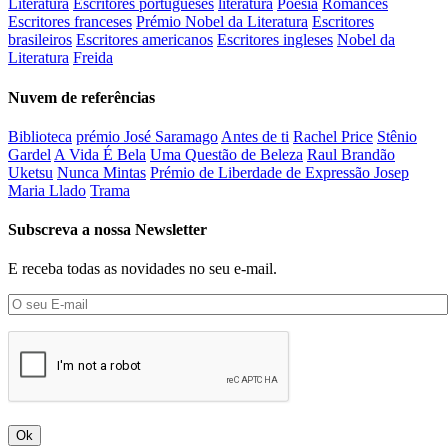
Literatura
Escritores portugueses
literatura
Poesia
Romances
Escritores franceses
Prémio Nobel da Literatura
Escritores
brasileiros
Escritores americanos
Escritores ingleses
Nobel da
Literatura
Freida
Nuvem de referências
Biblioteca
prémio José Saramago
Antes de ti
Rachel Price
Stênio
Gardel
A Vida É Bela
Uma Questão de Beleza
Raul Brandão
Uketsu
Nunca Mintas
Prémio de Liberdade de Expressão Josep
Maria Llado
Trama
Subscreva a nossa Newsletter
E receba todas as novidades no seu e-mail.
Ok