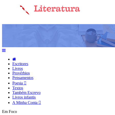
Escritores
Livros
Provérbios
Pensamentos
Poesia
Textos
Também Escrevo
Livros infantis
A Minha Conta
Em Foco