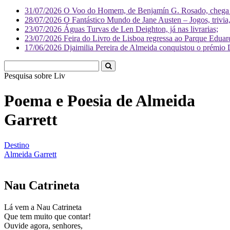
31/07/2026
O Voo do Homem, de Benjamín G. Rosado, chega às
28/07/2026
O Fantástico Mundo de Jane Austen – Jogos, trivia, 
23/07/2026
Águas Turvas de Len Deighton, já nas livrarias;
23/07/2026
Feira do Livro de Lisboa regressa ao Parque Eduar
17/06/2026
Djaimilia Pereira de Almeida conquistou o prémio 
Pesquisa sobre
Literatura
Poema e Poesia de Almeida
Garrett
Destino
Almeida Garrett
Nau Catrineta
Lá vem a Nau Catrineta
Que tem muito que contar!
Ouvide agora, senhores,