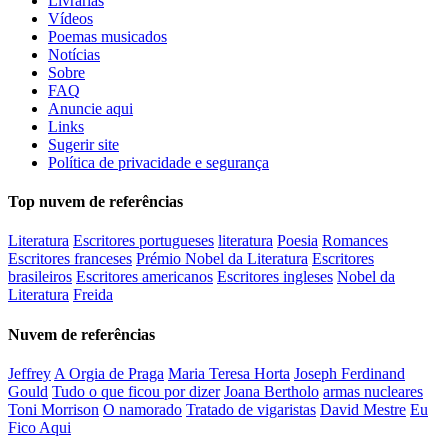
Livrarias
Vídeos
Poemas musicados
Notícias
Sobre
FAQ
Anuncie aqui
Links
Sugerir site
Política de privacidade e segurança
Top nuvem de referências
Literatura
Escritores portugueses
literatura
Poesia
Romances
Escritores franceses
Prémio Nobel da Literatura
Escritores
brasileiros
Escritores americanos
Escritores ingleses
Nobel da
Literatura
Freida
Nuvem de referências
Jeffrey
A Orgia de Praga
Maria Teresa Horta
Joseph Ferdinand
Gould
Tudo o que ficou por dizer
Joana Bertholo
armas nucleares
Toni Morrison
O namorado
Tratado de vigaristas
David Mestre
Eu
Fico Aqui