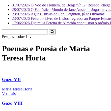
31/07/2026
O Voo do Homem, de Benjamín G. Rosado, chega às
28/07/2026
O Fantástico Mundo de Jane Austen – Jogos, trivia, 
23/07/2026
Águas Turvas de Len Deighton, já nas livrarias;
23/07/2026
Feira do Livro de Lisboa regressa ao Parque Eduar
17/06/2026
Djaimilia Pereira de Almeida conquistou o prémio 
Pesquisa sobre
Literatura
Poemas e Poesia de Maria
Teresa Horta
Gozo VII
Maria Teresa Horta
Ver mais
Gozo VIII