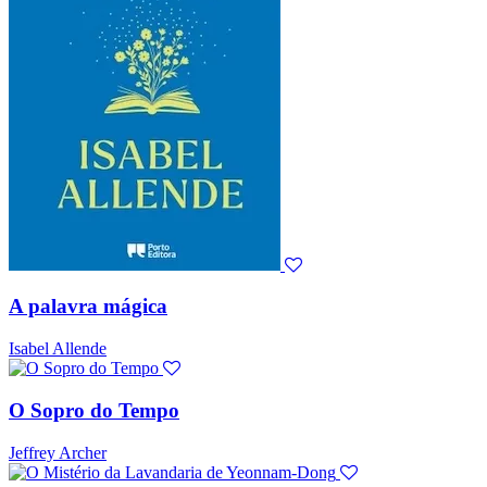
A palavra mágica
Isabel Allende
O Sopro do Tempo
Jeffrey Archer