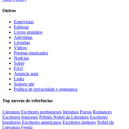
Outros
Entrevistas
Editoras
Livros gratuitos
Adivinhas
Livrarias
Vídeos
Poemas musicados
Notícias
Sobre
FAQ
Anuncie aqui
Links
Sugerir site
Política de privacidade e segurança
Top nuvem de referências
Literatura
Escritores portugueses
literatura
Poesia
Romances
Escritores franceses
Prémio Nobel da Literatura
Escritores
brasileiros
Escritores americanos
Escritores ingleses
Nobel da
Literatura
Freida