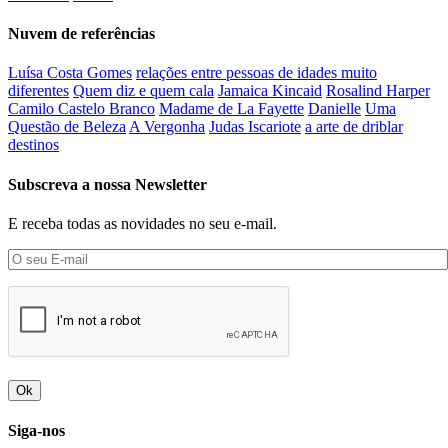
Nuvem de referências
Luísa Costa Gomes
relações entre pessoas de idades muito
diferentes
Quem diz e quem cala
Jamaica Kincaid
Rosalind Harper
Camilo Castelo Branco
Madame de La Fayette
Danielle
Uma
Questão de Beleza
A Vergonha
Judas Iscariote
a arte de driblar
destinos
Subscreva a nossa Newsletter
E receba todas as novidades no seu e-mail.
Ok
Siga-nos