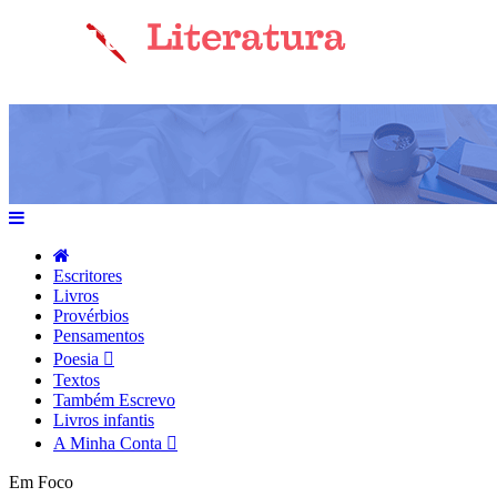
Escritores
Livros
Provérbios
Pensamentos
Poesia
Textos
Também Escrevo
Livros infantis
A Minha Conta
Em Foco