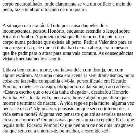
corpo encarquilhado, onde claramente se via um orifício a meio do
peito, fazia lembrar o traçado de um quatro.
A situação não era fácil. Tudo por causa daqueles dois
incompetentes, pensou Honório, enquanto estendia o lençol sobre
Ricardo Pombo. A primeira ideia que lhe ocorreu foi enterrar o
corpo numa pedreira que existia ali perto. Pedir a Valentino para se
encarregar disso, ele que só tinha haxixe na cabeça, era o mesmo
que lhe pedir para o atirar para uma vala comum. As consequências
viriam imediatamente a seguir...
Lidava bem com a morte, ora falava dela com lisonja, ora com
algum escárnio. Mas uma coisa era aceitá-la sem dramatismos, outra
coisa era fazer-lhe companhia e vê-la, personificada em Ricardo
Pombo, a meter-se consigo, obrigando-o a dar sumiço ao cadáver.
«Estava escrito que o teu dia tinha chegado», desabafou Honório
Farinha. «É a lei da vida, meu caro, houve alguém que disse que
morrer é terminar de nascer... A vida rege-se pela morte, alguma vez
pensaste nisso? Alguma vez pensaste no que seria o inferno desta
vida sem a morte? Alguma vez pensaste que até as estrelas nascem,
crescem e morrem? Ou pensavas que eras uma excepção? É ela que
regula tudo, Ricardo Pombo! O que nenhum de nós dois imaginava
era que seria eu a enterrar-te, ou melhor, a esconder-te!»