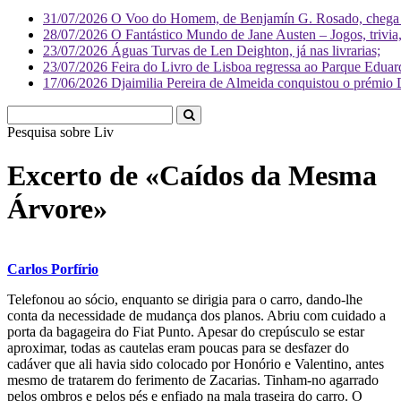
31/07/2026
O Voo do Homem, de Benjamín G. Rosado, chega às
28/07/2026
O Fantástico Mundo de Jane Austen – Jogos, trivia, 
23/07/2026
Águas Turvas de Len Deighton, já nas livrarias;
23/07/2026
Feira do Livro de Lisboa regressa ao Parque Eduar
17/06/2026
Djaimilia Pereira de Almeida conquistou o prémio 
Pesquisa sobre
Literatura
Excerto de «Caídos da Mesma
Árvore»
Carlos Porfírio
Telefonou ao sócio, enquanto se dirigia para o carro, dando-lhe
conta da necessidade de mudança dos planos. Abriu com cuidado a
porta da bagageira do Fiat Punto. Apesar do crepúsculo se estar
aproximar, todas as cautelas eram poucas para se desfazer do
cadáver que ali havia sido colocado por Honório e Valentino, antes
mesmo de tratarem do ferimento de Zacarias. Tinham-no agarrado
pelos ombros e pelos pés e enfiado na mala traseira do carro. O