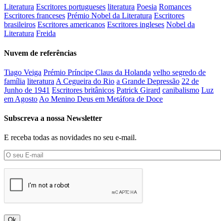
Literatura
Escritores portugueses
literatura
Poesia
Romances
Escritores franceses
Prémio Nobel da Literatura
Escritores
brasileiros
Escritores americanos
Escritores ingleses
Nobel da
Literatura
Freida
Nuvem de referências
Tiago Veiga
Prémio Príncipe Claus da Holanda
velho segredo de
família
literatura
A Cegueira do Rio
a Grande Depressão
22 de
Junho de 1941
Escritores britânicos
Patrick Girard
canibalismo
Luz
em Agosto
Ao Menino Deus em Metáfora de Doce
Subscreva a nossa Newsletter
E receba todas as novidades no seu e-mail.
Ok