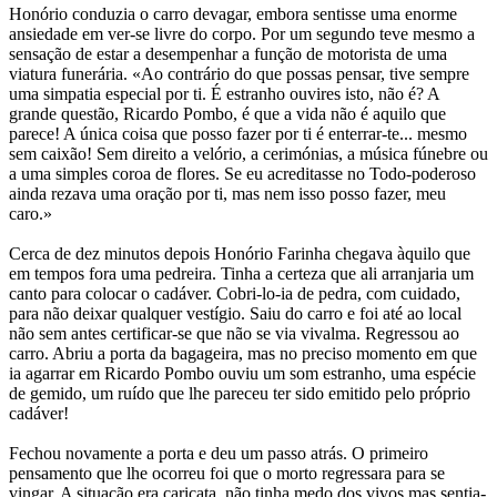
Honório conduzia o carro devagar, embora sentisse uma enorme
ansiedade em ver-se livre do corpo. Por um segundo teve mesmo a
sensação de estar a desempenhar a função de motorista de uma
viatura funerária. «Ao contrário do que possas pensar, tive sempre
uma simpatia especial por ti. É estranho ouvires isto, não é? A
grande questão, Ricardo Pombo, é que a vida não é aquilo que
parece! A única coisa que posso fazer por ti é enterrar-te... mesmo
sem caixão! Sem direito a velório, a cerimónias, a música fúnebre ou
a uma simples coroa de flores. Se eu acreditasse no Todo-poderoso
ainda rezava uma oração por ti, mas nem isso posso fazer, meu
caro.»
Cerca de dez minutos depois Honório Farinha chegava àquilo que
em tempos fora uma pedreira. Tinha a certeza que ali arranjaria um
canto para colocar o cadáver. Cobri-lo-ia de pedra, com cuidado,
para não deixar qualquer vestígio. Saiu do carro e foi até ao local
não sem antes certificar-se que não se via vivalma. Regressou ao
carro. Abriu a porta da bagageira, mas no preciso momento em que
ia agarrar em Ricardo Pombo ouviu um som estranho, uma espécie
de gemido, um ruído que lhe pareceu ter sido emitido pelo próprio
cadáver!
Fechou novamente a porta e deu um passo atrás. O primeiro
pensamento que lhe ocorreu foi que o morto regressara para se
vingar. A situação era caricata, não tinha medo dos vivos mas sentia-