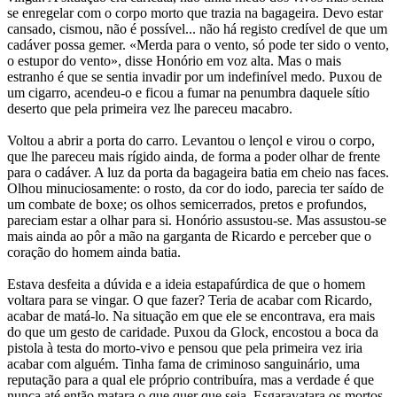
se enregelar com o corpo morto que trazia na bagageira. Devo estar
cansado, cismou, não é possível... não há registo credível de que um
cadáver possa gemer. «Merda para o vento, só pode ter sido o vento,
o estupor do vento», disse Honório em voz alta. Mas o mais
estranho é que se sentia invadir por um indefinível medo. Puxou de
um cigarro, acendeu-o e ficou a fumar na penumbra daquele sítio
deserto que pela primeira vez lhe pareceu macabro.
Voltou a abrir a porta do carro. Levantou o lençol e virou o corpo,
que lhe pareceu mais rígido ainda, de forma a poder olhar de frente
para o cadáver. A luz da porta da bagageira batia em cheio nas faces.
Olhou minuciosamente: o rosto, da cor do iodo, parecia ter saído de
um combate de boxe; os olhos semicerrados, pretos e profundos,
pareciam estar a olhar para si. Honório assustou-se. Mas assustou-se
mais ainda ao pôr a mão na garganta de Ricardo e perceber que o
coração do homem ainda batia.
Estava desfeita a dúvida e a ideia estapafúrdica de que o homem
voltara para se vingar. O que fazer? Teria de acabar com Ricardo,
acabar de matá-lo. Na situação em que ele se encontrava, era mais
do que um gesto de caridade. Puxou da Glock, encostou a boca da
pistola à testa do morto-vivo e pensou que pela primeira vez iria
acabar com alguém. Tinha fama de criminoso sanguinário, uma
reputação para a qual ele próprio contribuíra, mas a verdade é que
nunca até então matara o que quer que seja. Esgaravatara os mortos