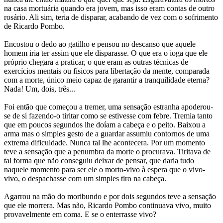
na casa mortuária quando era jovem, mas isso eram contas de outro
rosário. Ali sim, teria de disparar, acabando de vez com o sofrimento
de Ricardo Pombo.
Encostou o dedo ao gatilho e pensou no descanso que aquele
homem iria ter assim que ele disparasse. O que era o ioga que ele
próprio chegara a praticar, o que eram as outras técnicas de
exercícios mentais ou físicos para libertação da mente, comparada
com a morte, único meio capaz de garantir a tranquilidade eterna?
Nada! Um, dois, três...
Foi então que começou a tremer, uma sensação estranha apoderou-
se de si fazendo-o tiritar como se estivesse com febre. Tremia tanto
que em poucos segundos lhe doíam a cabeça e o peito. Baixou a
arma mas o simples gesto de a guardar assumiu contornos de uma
extrema dificuldade. Nunca tal lhe acontecera. Por um momento
teve a sensação que a penumbra da morte o procurava. Tiritava de
tal forma que não conseguiu deixar de pensar, que daria tudo
naquele momento para ser ele o morto-vivo à espera que o vivo-
vivo, o despachasse com um simples tiro na cabeça.
Agarrou na mão do moribundo e por dois segundos teve a sensação
que ele morrera. Mas não, Ricardo Pombo continuava vivo, muito
provavelmente em coma. E se o enterrasse vivo?