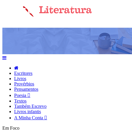
Escritores
Livros
Provérbios
Pensamentos
Poesia
Textos
Também Escrevo
Livros infantis
A Minha Conta
Em Foco