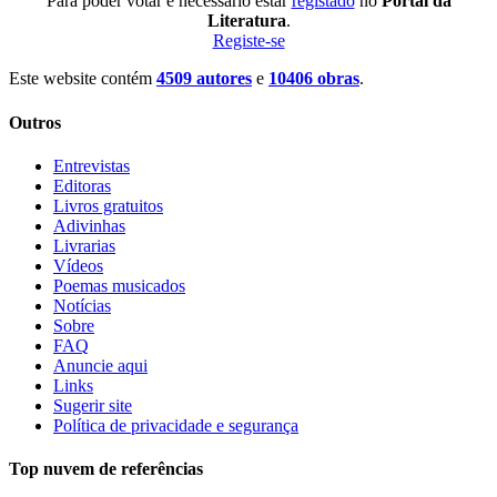
Para poder votar é necessário estar
registado
no
Portal da
Literatura
.
Registe-se
Este website contém
4509 autores
e
10406 obras
.
Outros
Entrevistas
Editoras
Livros gratuitos
Adivinhas
Livrarias
Vídeos
Poemas musicados
Notícias
Sobre
FAQ
Anuncie aqui
Links
Sugerir site
Política de privacidade e segurança
Top nuvem de referências