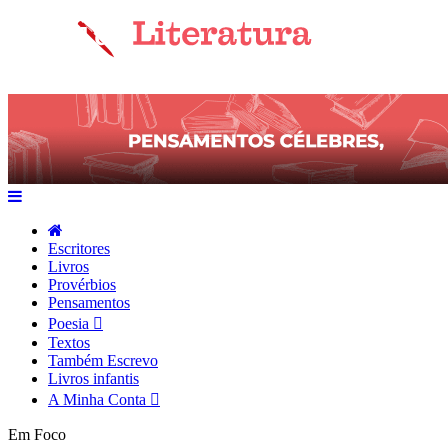
Escritores
Livros
Provérbios
Pensamentos
Poesia
Textos
Também Escrevo
Livros infantis
A Minha Conta
Em Foco