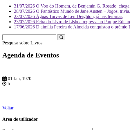
31/07/2026
O Voo do Homem, de Benjamín G. Rosado, chega às
28/07/2026
O Fantástico Mundo de Jane Austen – Jogos, trivia, 
23/07/2026
Águas Turvas de Len Deighton, já nas livrarias;
23/07/2026
Feira do Livro de Lisboa regressa ao Parque Eduar
17/06/2026
Djaimilia Pereira de Almeida conquistou o prémio 
Pesquisa sobre
Agenda de Eventos
01 Jan, 1970
h
Voltar
Área de utilizador