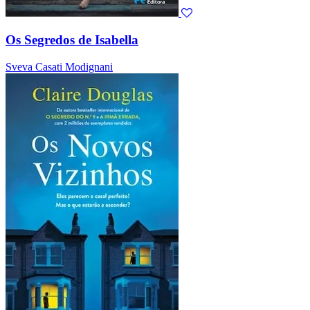
Os Segredos de Isabella
Sveva Casati Modignani