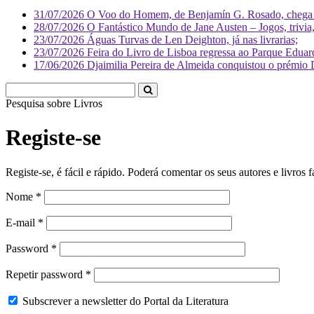
31/07/2026
O Voo do Homem, de Benjamín G. Rosado, chega às
28/07/2026
O Fantástico Mundo de Jane Austen – Jogos, trivia, 
23/07/2026
Águas Turvas de Len Deighton, já nas livrarias;
23/07/2026
Feira do Livro de Lisboa regressa ao Parque Eduar
17/06/2026
Djaimilia Pereira de Almeida conquistou o prémio 
Pesquisa sobre
Liv
Registe-se
Registe-se, é fácil e rápido. Poderá comentar os seus autores e livros f
Nome
*
E-mail
*
Password
*
Repetir password
*
Subscrever a newsletter do Portal da Literatura