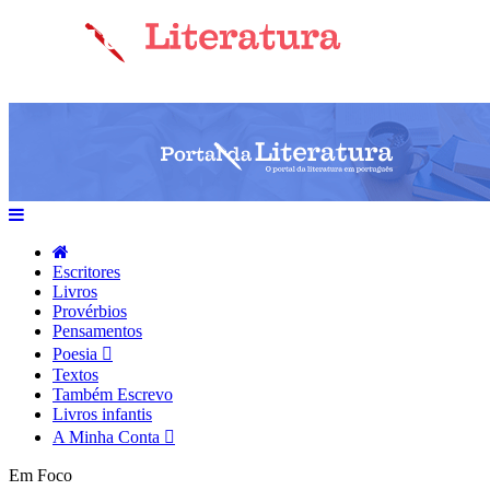
Escritores
Livros
Provérbios
Pensamentos
Poesia
Textos
Também Escrevo
Livros infantis
A Minha Conta
Em Foco