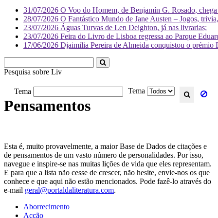
31/07/2026
O Voo do Homem, de Benjamín G. Rosado, chega às
28/07/2026
O Fantástico Mundo de Jane Austen – Jogos, trivia, 
23/07/2026
Águas Turvas de Len Deighton, já nas livrarias;
23/07/2026
Feira do Livro de Lisboa regressa ao Parque Eduar
17/06/2026
Djaimilia Pereira de Almeida conquistou o prémio 
Pesquisa sobre
Literatura
Tema
Tema
Pensamentos
Esta é, muito provavelmente, a maior Base de Dados de citações e
de pensamentos de um vasto número de personalidades. Por isso,
navegue e inspire-se nas muitas lições de vida que eles representam.
E para que a lista não cesse de crescer, não hesite, envie-nos os que
conhece e que aqui não estão mencionados. Pode fazê-lo através do
e-mail
geral@portaldaliteratura.com
.
Aborrecimento
Acção