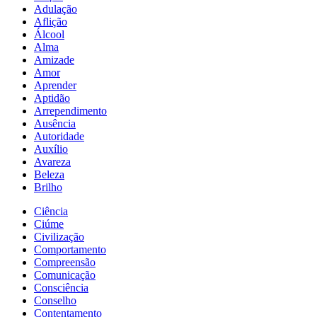
Adulação
Aflição
Álcool
Alma
Amizade
Amor
Aprender
Aptidão
Arrependimento
Ausência
Autoridade
Auxílio
Avareza
Beleza
Brilho
Ciência
Ciúme
Civilização
Comportamento
Compreensão
Comunicação
Consciência
Conselho
Contentamento