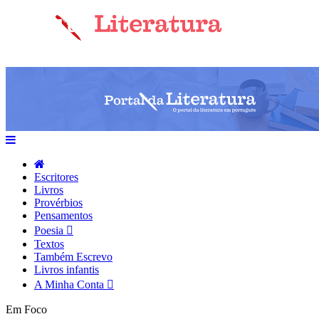
Escritores
Livros
Provérbios
Pensamentos
Poesia
Textos
Também Escrevo
Livros infantis
A Minha Conta
Em Foco