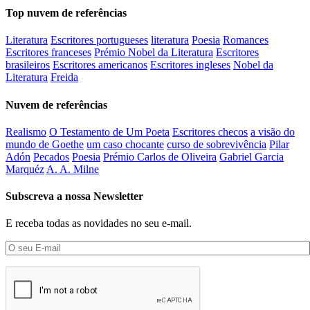
Top nuvem de referências
Literatura
Escritores portugueses
literatura
Poesia
Romances
Escritores franceses
Prémio Nobel da Literatura
Escritores
brasileiros
Escritores americanos
Escritores ingleses
Nobel da
Literatura
Freida
Nuvem de referências
Realismo
O Testamento de Um Poeta
Escritores checos
a visão do
mundo de Goethe
um caso chocante
curso de sobrevivência
Pilar
Adón
Pecados
Poesia
Prémio Carlos de Oliveira
Gabriel Garcia
Marquéz
A. A. Milne
Subscreva a nossa Newsletter
E receba todas as novidades no seu e-mail.