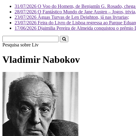
31/07/2026
O Voo do Homem, de Benjamín G. Rosado, chega às
28/07/2026
O Fantástico Mundo de Jane Austen – Jogos, trivia, 
23/07/2026
Águas Turvas de Len Deighton, já nas livrarias;
23/07/2026
Feira do Livro de Lisboa regressa ao Parque Eduar
17/06/2026
Djaimilia Pereira de Almeida conquistou o prémio 
Pesquisa sobre
Literatura
Vladimir Nabokov