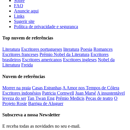
Sobre
FAQ
Anuncie aqui
Links
Sugerir site
Política de privacidade e segurança
Top nuvem de referências
Literatura
Escritores portugueses
literatura
Poesia
Romances
Escritores franceses
Prémio Nobel da Literatura
Escritores
brasileiros
Escritores americanos
Escritores ingleses
Nobel da
Literatura
Freida
Nuvem de referências
Morrer na praia
Casas Estranhas
A Amor nos Tempos de Cólera
Escritores indonésios
Patricia Cornwell
Juan Marsé
A insustentável
leveza do ser
Tan Twan Eng
Prémio Medicis
Peças de teatro
O
Projeto Rosie
Barriga de Aluguer
Subscreva a nossa Newsletter
E receba todas as novidades no seu e-mail.