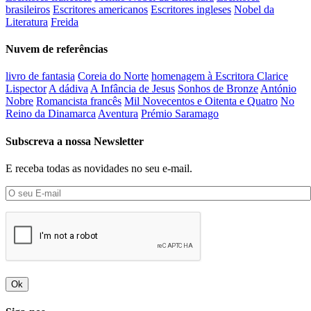
brasileiros
Escritores americanos
Escritores ingleses
Nobel da
Literatura
Freida
Nuvem de referências
livro de fantasia
Coreia do Norte
homenagem à Escritora Clarice
Lispector
A dádiva
A Infância de Jesus
Sonhos de Bronze
António
Nobre
Romancista francês
Mil Novecentos e Oitenta e Quatro
No
Reino da Dinamarca
Aventura
Prémio Saramago
Subscreva a nossa Newsletter
E receba todas as novidades no seu e-mail.
Ok