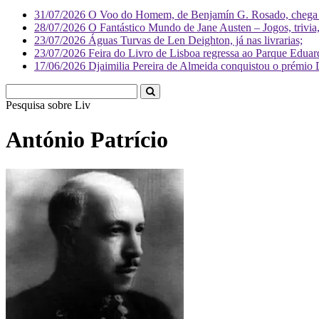
31/07/2026
O Voo do Homem, de Benjamín G. Rosado, chega às
28/07/2026
O Fantástico Mundo de Jane Austen – Jogos, trivia, 
23/07/2026
Águas Turvas de Len Deighton, já nas livrarias;
23/07/2026
Feira do Livro de Lisboa regressa ao Parque Eduar
17/06/2026
Djaimilia Pereira de Almeida conquistou o prémio 
Pesquisa sobre
Literatura
António Patrício