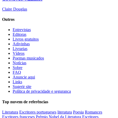
Claire Douglas
Outros
Entrevistas
Editoras
Livros gratuitos
Adivinhas
Livrarias
Vídeos
Poemas musicados
Notícias
Sobre
FAQ
Anuncie aqui
Links
Sugerir site
Política de privacidade e segurança
Top nuvem de referências
Literatura
Escritores portugueses
literatura
Poesia
Romances
Escritores franceses
Prémio Nobel da Literatura
Escritores