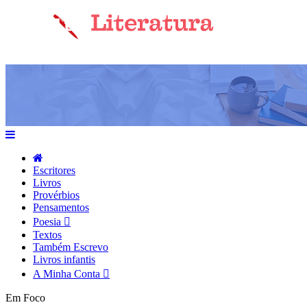
Escritores
Livros
Provérbios
Pensamentos
Poesia
Textos
Também Escrevo
Livros infantis
A Minha Conta
Em Foco