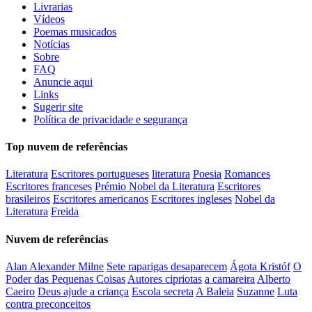
Livrarias
Vídeos
Poemas musicados
Notícias
Sobre
FAQ
Anuncie aqui
Links
Sugerir site
Política de privacidade e segurança
Top nuvem de referências
Literatura
Escritores portugueses
literatura
Poesia
Romances
Escritores franceses
Prémio Nobel da Literatura
Escritores
brasileiros
Escritores americanos
Escritores ingleses
Nobel da
Literatura
Freida
Nuvem de referências
Alan Alexander Milne
Sete raparigas desaparecem
Ágota Kristóf
O
Poder das Pequenas Coisas
Autores cipriotas
a camareira
Alberto
Caeiro
Deus ajude a criança
Escola secreta
A Baleia
Suzanne
Luta
contra preconceitos