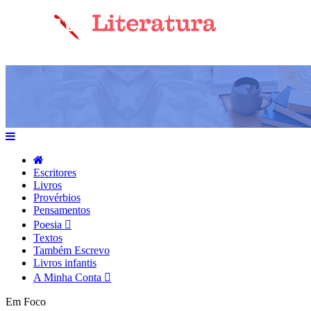
Escritores
Livros
Provérbios
Pensamentos
Poesia
Textos
Também Escrevo
Livros infantis
A Minha Conta
Em Foco