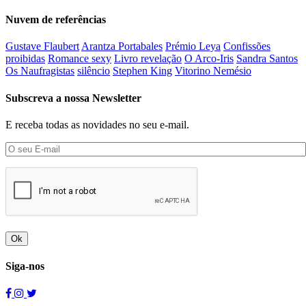
Nuvem de referências
Gustave Flaubert
Arantza Portabales
Prémio Leya
Confissões
proibidas
Romance sexy
Livro revelação
O Arco-Iris
Sandra Santos
Os Naufragistas
silêncio
Stephen King
Vitorino Nemésio
Subscreva a nossa Newsletter
E receba todas as novidades no seu e-mail.
Ok
Siga-nos