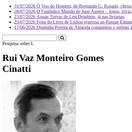
31/07/2026
O Voo do Homem, de Benjamín G. Rosado, chega às
28/07/2026
O Fantástico Mundo de Jane Austen – Jogos, trivia, 
23/07/2026
Águas Turvas de Len Deighton, já nas livrarias;
23/07/2026
Feira do Livro de Lisboa regressa ao Parque Eduar
17/06/2026
Djaimilia Pereira de Almeida conquistou o prémio 
Pesquisa sobre
Literatura
Rui Vaz Monteiro Gomes
Cinatti