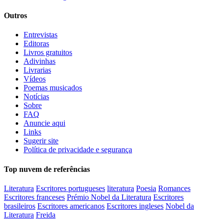
Outros
Entrevistas
Editoras
Livros gratuitos
Adivinhas
Livrarias
Vídeos
Poemas musicados
Notícias
Sobre
FAQ
Anuncie aqui
Links
Sugerir site
Política de privacidade e segurança
Top nuvem de referências
Literatura
Escritores portugueses
literatura
Poesia
Romances
Escritores franceses
Prémio Nobel da Literatura
Escritores
brasileiros
Escritores americanos
Escritores ingleses
Nobel da
Literatura
Freida