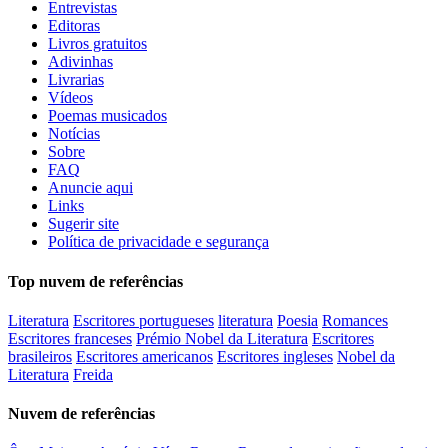
Entrevistas
Editoras
Livros gratuitos
Adivinhas
Livrarias
Vídeos
Poemas musicados
Notícias
Sobre
FAQ
Anuncie aqui
Links
Sugerir site
Política de privacidade e segurança
Top nuvem de referências
Literatura
Escritores portugueses
literatura
Poesia
Romances
Escritores franceses
Prémio Nobel da Literatura
Escritores
brasileiros
Escritores americanos
Escritores ingleses
Nobel da
Literatura
Freida
Nuvem de referências