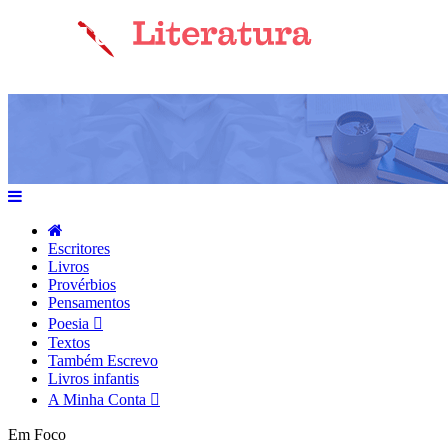
Escritores
Livros
Provérbios
Pensamentos
Poesia
Textos
Também Escrevo
Livros infantis
A Minha Conta
Em Foco