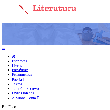
Escritores
Livros
Provérbios
Pensamentos
Poesia
Textos
Também Escrevo
Livros infantis
A Minha Conta
Em Foco