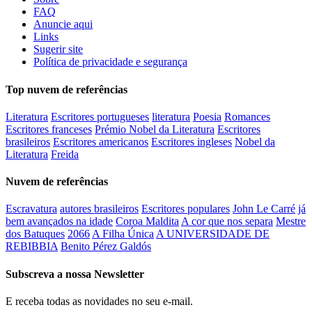
FAQ
Anuncie aqui
Links
Sugerir site
Política de privacidade e segurança
Top nuvem de referências
Literatura
Escritores portugueses
literatura
Poesia
Romances
Escritores franceses
Prémio Nobel da Literatura
Escritores
brasileiros
Escritores americanos
Escritores ingleses
Nobel da
Literatura
Freida
Nuvem de referências
Escravatura
autores brasileiros
Escritores populares
John Le Carré
já
bem avançados na idade
Coroa Maldita
A cor que nos separa
Mestre
dos Batuques
2066
A Filha Única
A UNIVERSIDADE DE
REBIBBIA
Benito Pérez Galdós
Subscreva a nossa Newsletter
E receba todas as novidades no seu e-mail.