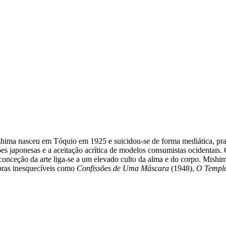
ima nasceu em Tóquio em 1925 e suicidou-se de forma mediática, prat
es japonesas e a aceitação acrítica de modelos consumistas ocidentais. 
ua conceção da arte liga-se a um elevado culto da alma e do corpo. Mishi
bras inesquecíveis como
Confissões de Uma Máscara
(1948),
O Templ