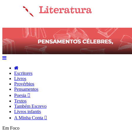
Escritores
Livros
Provérbios
Pensamentos
Poesia
Textos
Também Escrevo
Livros infantis
A Minha Conta
Em Foco