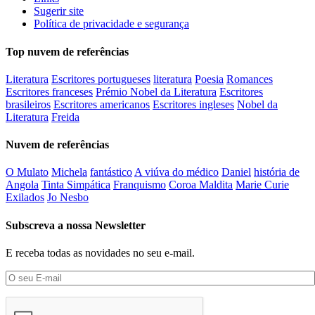
Sugerir site
Política de privacidade e segurança
Top nuvem de referências
Literatura
Escritores portugueses
literatura
Poesia
Romances
Escritores franceses
Prémio Nobel da Literatura
Escritores
brasileiros
Escritores americanos
Escritores ingleses
Nobel da
Literatura
Freida
Nuvem de referências
O Mulato
Michela
fantástico
A viúva do médico
Daniel
história de
Angola
Tinta Simpática
Franquismo
Coroa Maldita
Marie Curie
Exilados
Jo Nesbo
Subscreva a nossa Newsletter
E receba todas as novidades no seu e-mail.