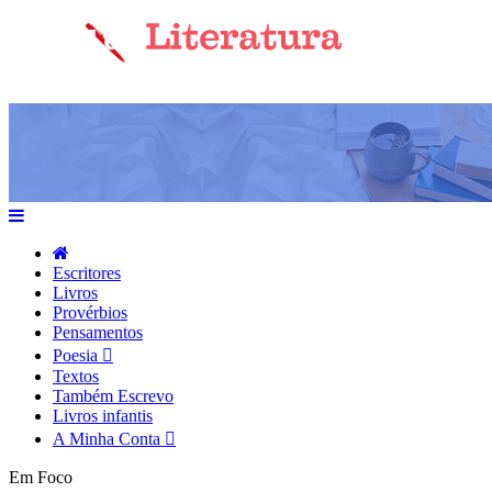
Escritores
Livros
Provérbios
Pensamentos
Poesia
Textos
Também Escrevo
Livros infantis
A Minha Conta
Em Foco