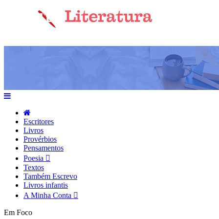
Escritores
Livros
Provérbios
Pensamentos
Poesia
Textos
Também Escrevo
Livros infantis
A Minha Conta
Em Foco