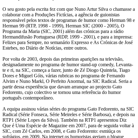
O seu gosto pela escrita fez com que Nuno Artur Silva o chamasse a
colaborar com a Produções Fictícias, a agência de guionistas
responsável pelos textos de programas de humor como Herman 98 e
Herman 99 (RTP, 1998 - 1999), Herman SIC (2000 - 2005), O
Programa da Maria (SIC, 2001) além das crónicas para a rádio
Hermandifusão Portuguesa (RDP, 1999 - 2001), e para a imprensa:
Felizes para Sempre, no semanário Expresso e As Crónicas de José
Estebes, no Diário de Notícias, entre outros.
Por volta de 2003, depois das primeiras aparições na televisão,
designadamente no programa de humor stand-up comedy, Levanta-
te e ri, na SIC, começa a fazer, junto de Zé Diogo Quintela, Tiago
Dores e Miguel Góis, várias rubricas no programa de Fernando
Alvim e Nuno Markl, O Perfeito Anormal, na SIC Radical. Seria a
partir dessa experiência que davam arranque ao projecto Gato
Fedorento, cujo colectivo se tornou uma referência do humor
português contemporâneo.
A equipa assinou várias séries do programa Gato Fedorento, na SIC
Radical (Série Fonseca, Série Meireles e Série Barbosa), e depois na
RTP1 (Série Lopes da Silva). Também na RTP1 apresentou Diz
Que é Uma Espécie de Magazine em 2007, para de seguida voltar à
SIC, com Zé Carlos, em 2008, e Gato Fedorento: esmiúça os
sufrágios, em 2009. Na internet os humoristas geriam o blogue