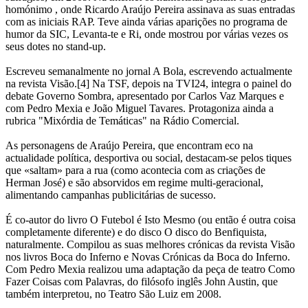
homónimo , onde Ricardo Araújo Pereira assinava as suas entradas
com as iniciais RAP. Teve ainda várias aparições no programa de
humor da SIC, Levanta-te e Ri, onde mostrou por várias vezes os
seus dotes no stand-up.
Escreveu semanalmente no jornal A Bola, escrevendo actualmente
na revista Visão.[4] Na TSF, depois na TVI24, integra o painel do
debate Governo Sombra, apresentado por Carlos Vaz Marques e
com Pedro Mexia e João Miguel Tavares. Protagoniza ainda a
rubrica "Mixórdia de Temáticas" na Rádio Comercial.
As personagens de Araújo Pereira, que encontram eco na
actualidade política, desportiva ou social, destacam-se pelos tiques
que «saltam» para a rua (como acontecia com as criações de
Herman José) e são absorvidos em regime multi-geracional,
alimentando campanhas publicitárias de sucesso.
É co-autor do livro O Futebol é Isto Mesmo (ou então é outra coisa
completamente diferente) e do disco O disco do Benfiquista,
naturalmente. Compilou as suas melhores crónicas da revista Visão
nos livros Boca do Inferno e Novas Crónicas da Boca do Inferno.
Com Pedro Mexia realizou uma adaptação da peça de teatro Como
Fazer Coisas com Palavras, do filósofo inglês John Austin, que
também interpretou, no Teatro São Luiz em 2008.