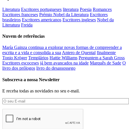
Literatura
Escritores portugueses
literatura
Poesia
Romances
Escritores franceses
Prémio Nobel da Literatura
Escritores
brasileiros
Escritores americanos
Escritores ingleses
Nobel da
Literatura
Freida
Nuvem de referências
María Gainza continua a explorar novas formas de compreender a
escrita e a vida e consolida a sua
Antero de Quental
finalmente
Tonio Kröger
Templários
Hattie Williams
Perguntem a Sarah Gross
Escritores escoceses
já bem avançados na idade
Marquês de Sade
O
livro dos prólogos
livro do desassossego
Subscreva a nossa Newsletter
E receba todas as novidades no seu e-mail.