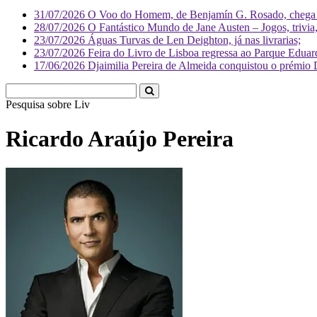
31/07/2026
O Voo do Homem, de Benjamín G. Rosado, chega às
28/07/2026
O Fantástico Mundo de Jane Austen – Jogos, trivia, 
23/07/2026
Águas Turvas de Len Deighton, já nas livrarias;
23/07/2026
Feira do Livro de Lisboa regressa ao Parque Eduar
17/06/2026
Djaimilia Pereira de Almeida conquistou o prémio 
Pesquisa sobre
Literatura
Ricardo Araújo Pereira