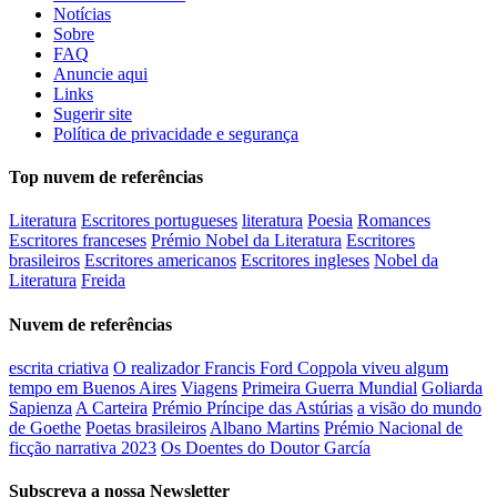
Notícias
Sobre
FAQ
Anuncie aqui
Links
Sugerir site
Política de privacidade e segurança
Top nuvem de referências
Literatura
Escritores portugueses
literatura
Poesia
Romances
Escritores franceses
Prémio Nobel da Literatura
Escritores
brasileiros
Escritores americanos
Escritores ingleses
Nobel da
Literatura
Freida
Nuvem de referências
escrita criativa
O realizador Francis Ford Coppola viveu algum
tempo em Buenos Aires
Viagens
Primeira Guerra Mundial
Goliarda
Sapienza
A Carteira
Prémio Príncipe das Astúrias
a visão do mundo
de Goethe
Poetas brasileiros
Albano Martins
Prémio Nacional de
ficção narrativa 2023
Os Doentes do Doutor García
Subscreva a nossa Newsletter