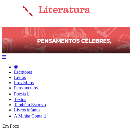
Escritores
Livros
Provérbios
Pensamentos
Poesia
Textos
Também Escrevo
Livros infantis
A Minha Conta
Em Foco