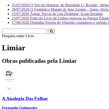
31/07/2026
O Voo do Homem, de Benjamín G. Rosado, chega às
28/07/2026
O Fantástico Mundo de Jane Austen – Jogos, trivia, 
23/07/2026
Águas Turvas de Len Deighton, já nas livrarias;
23/07/2026
Feira do Livro de Lisboa regressa ao Parque Eduar
17/06/2026
Djaimilia Pereira de Almeida conquistou o prémio 
Pesquisa sobre
Liv
Limiar
Obras publicadas pela Limiar
A Analogia Das Folhas
Fernando Guimarães