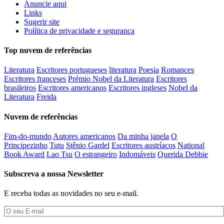
Anuncie aqui
Links
Sugerir site
Política de privacidade e segurança
Top nuvem de referências
Literatura
Escritores portugueses
literatura
Poesia
Romances
Escritores franceses
Prémio Nobel da Literatura
Escritores
brasileiros
Escritores americanos
Escritores ingleses
Nobel da
Literatura
Freida
Nuvem de referências
Fim-do-mundo
Autores americanos
Da minha janela
O
Principezinho
Tutu
Stênio Gardel
Escritores austríacos
National
Book Award
Lao Tsu
O estrangeiro
Indomáveis
Querida Debbie
Subscreva a nossa Newsletter
E receba todas as novidades no seu e-mail.