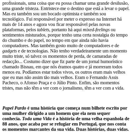
profissionais, uma coisa que eu possa chamar uma grande desilusão,
uma grande tristeza. Entristece-me o destino que está a levar o papel.
Mas eu também sou um bocado optimista e também sou
tecnológico. Fui responsável por meter o expresso na Internet há
mais de 14 anos e agora vou ficar responsável pelas novas
plataformas, pelos
tablets
, portanto há aqui
mixed-feelings
ou
sentimentos misturados, porque tenho uma certa nostalgia do tempo
do chumbo e do papel, no tempo em que ainda não havia
computadores. Mas também gosto muito de computadores e de
gadgets
e de tecnologias. Não tenho verdadeiramente um momento
muito triste, só talvez os momentos de perda, de camaradas de
redacção... Costumo dizer que fiz parte de um jornal humorístico
chamado Bisnau, em que nós éramos quatro e já morreram todos
menos eu. Podíamos estar todos vivos, os outros eram mais velhos
que eu mas não assim tão mais velhos. Eram o Fernando Assis
Pacheco, o Afonso Praça e o Júlio Pinto. Enfim, são momentos
tristes, mas não têm a ver com o jornalismo, têm a ver com a vida.
Papel Pardo
é uma história que começa num bilhete escrito por
uma mulher dirigido a um homem que ela nem sequer
conhecia.
Toda uma Vida
é a história de uma velha espanhola de
88 anos, que acaba por se refugiar em Portugal, que nos conta
os momentos marcantes da sua vida. Duas histórias, duas vidas.