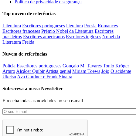
Política de privacidade e segurança
Top nuvem de referências
Literatura
Escritores portugueses
literatura
Poesia
Romances
Escritores franceses
Prémio Nobel da Literatura
Escritores
brasileiros
Escritores americanos
Escritores ingleses
Nobel da
Literatura
Freida
Nuvem de referências
Polícia
Esscritores portugueses
Gonçalo M. Tavares
Tonio Kröger
Arturo
Alcácer Quibir
Artista genial
Miriam Toews
Jojo
O acidente
Uketsu
Ava Gardner e Frank Sinatra
Subscreva a nossa Newsletter
E receba todas as novidades no seu e-mail.