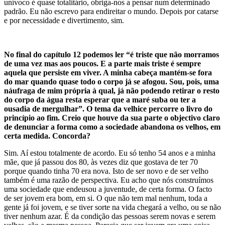
unívoco é quase totalitário, obriga-nos a pensar num determinado
padrão. Eu não escrevo para endireitar o mundo. Depois por catarse
e por necessidade e divertimento, sim.
No final do capítulo 12 podemos ler “é triste que não morramos
de uma vez mas aos poucos. E a parte mais triste é sempre
aquela que persiste em viver. A minha cabeça mantém-se fora
do mar quando quase todo o corpo já se afogou. Sou, pois, uma
náufraga de mim própria à qual, já não podendo retirar o resto
do corpo da água resta esperar que a maré suba ou ter a
ousadia de mergulhar”. O tema da velhice percorre o livro do
princípio ao fim. Creio que houve da sua parte o objectivo claro
de denunciar a forma como a sociedade abandona os velhos, em
certa medida. Concorda?
Sim. Aí estou totalmente de acordo. Eu só tenho 54 anos e a minha
mãe, que já passou dos 80, às vezes diz que gostava de ter 70
porque quando tinha 70 era nova. Isto de ser novo e de ser velho
também é uma razão de perspectiva. Eu acho que nós construímos
uma sociedade que endeusou a juventude, de certa forma. O facto
de ser jovem era bom, em si. O que não tem mal nenhum, toda a
gente já foi jovem, e se tiver sorte na vida chegará a velho, ou se não
tiver nenhum azar. É da condição das pessoas serem novas e serem