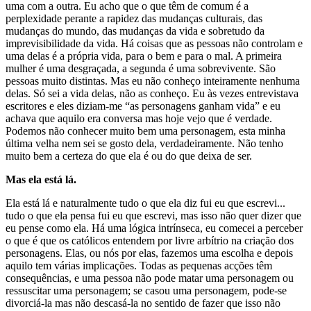
uma com a outra. Eu acho que o que têm de comum é a
perplexidade perante a rapidez das mudanças culturais, das
mudanças do mundo, das mudanças da vida e sobretudo da
imprevisibilidade da vida. Há coisas que as pessoas não controlam e
uma delas é a própria vida, para o bem e para o mal. A primeira
mulher é uma desgraçada, a segunda é uma sobrevivente. São
pessoas muito distintas. Mas eu não conheço inteiramente nenhuma
delas. Só sei a vida delas, não as conheço. Eu às vezes entrevistava
escritores e eles diziam-me “as personagens ganham vida” e eu
achava que aquilo era conversa mas hoje vejo que é verdade.
Podemos não conhecer muito bem uma personagem, esta minha
última velha nem sei se gosto dela, verdadeiramente. Não tenho
muito bem a certeza do que ela é ou do que deixa de ser.
Mas ela está lá.
Ela está lá e naturalmente tudo o que ela diz fui eu que escrevi...
tudo o que ela pensa fui eu que escrevi, mas isso não quer dizer que
eu pense como ela. Há uma lógica intrínseca, eu comecei a perceber
o que é que os católicos entendem por livre arbítrio na criação dos
personagens. Elas, ou nós por elas, fazemos uma escolha e depois
aquilo tem várias implicações. Todas as pequenas acções têm
consequências, e uma pessoa não pode matar uma personagem ou
ressuscitar uma personagem; se casou uma personagem, pode-se
divorciá-la mas não descasá-la no sentido de fazer que isso não