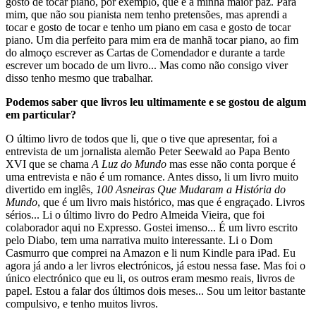
gosto de tocar piano, por exemplo, que é a minha maior paz. Para
mim, que não sou pianista nem tenho pretensões, mas aprendi a
tocar e gosto de tocar e tenho um piano em casa e gosto de tocar
piano. Um dia perfeito para mim era de manhã tocar piano, ao fim
do almoço escrever as Cartas de Comendador e durante a tarde
escrever um bocado de um livro... Mas como não consigo viver
disso tenho mesmo que trabalhar.
Podemos saber que livros leu ultimamente e se gostou de algum
em particular?
O último livro de todos que li, que o tive que apresentar, foi a
entrevista de um jornalista alemão Peter Seewald ao Papa Bento
XVI que se chama
A Luz do Mundo
mas esse não conta porque é
uma entrevista e não é um romance. Antes disso, li um livro muito
divertido em inglês,
100 Asneiras Que Mudaram a História do
Mundo
, que é um livro mais histórico, mas que é engraçado. Livros
sérios... Li o último livro do Pedro Almeida Vieira, que foi
colaborador aqui no Expresso. Gostei imenso... É um livro escrito
pelo Diabo, tem uma narrativa muito interessante. Li o Dom
Casmurro que comprei na Amazon e li num Kindle para iPad. Eu
agora já ando a ler livros electrónicos, já estou nessa fase. Mas foi o
único electrónico que eu li, os outros eram mesmo reais, livros de
papel. Estou a falar dos últimos dois meses... Sou um leitor bastante
compulsivo, e tenho muitos livros.