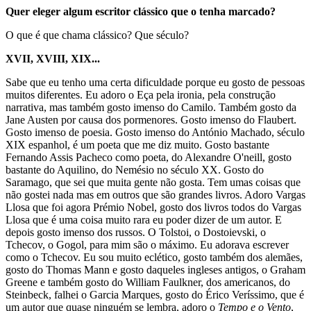
Quer eleger algum escritor clássico que o tenha marcado?
O que é que chama clássico? Que século?
XVII, XVIII, XIX...
Sabe que eu tenho uma certa dificuldade porque eu gosto de pessoas
muitos diferentes. Eu adoro o Eça pela ironia, pela construção
narrativa, mas também gosto imenso do Camilo. Também gosto da
Jane Austen por causa dos pormenores. Gosto imenso do Flaubert.
Gosto imenso de poesia. Gosto imenso do António Machado, século
XIX espanhol, é um poeta que me diz muito. Gosto bastante
Fernando Assis Pacheco como poeta, do Alexandre O'neill, gosto
bastante do Aquilino, do Nemésio no século XX. Gosto do
Saramago, que sei que muita gente não gosta. Tem umas coisas que
não gostei nada mas em outros que são grandes livros. Adoro Vargas
Llosa que foi agora Prémio Nobel, gosto dos livros todos do Vargas
Llosa que é uma coisa muito rara eu poder dizer de um autor. E
depois gosto imenso dos russos. O Tolstoi, o Dostoievski, o
Tchecov, o Gogol, para mim são o máximo. Eu adorava escrever
como o Tchecov. Eu sou muito eclético, gosto também dos alemães,
gosto do Thomas Mann e gosto daqueles ingleses antigos, o Graham
Greene e também gosto do William Faulkner, dos americanos, do
Steinbeck, falhei o Garcia Marques, gosto do Érico Veríssimo, que é
um autor que quase ninguém se lembra, adoro o
Tempo e o Vento
,