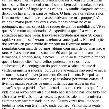
velhas, são a mesma pessoa. Parecia que ser jovem era uma coisa
boa e ser velho é uma coisa má. Isso também está a mudar, de certa
forma, mas não há lugar para os velhos... A família alargada acabou,
deixou de haver lugar para os velhos. O lugar para os velhos é nos
lares ou viver sozinhos em casas relativamente más porque já são
velhas a maior parte das vezes, com rendas baixas no caso
português, não têm capacidade sequer de grande mobilidade. Vê-se
que estão muito abandonados. A experiência que dá a velhice, a
sociedade não sabe vê-la. Isso vê-se sobretudo nos anos 90 com a
rapidez com que se fizeram as reformas antecipadas. Nas redacções
dos jornais, eu gosto muito de ter aqui no Expresso muitos
jornalistas com mais de 50 anos, alguns com mais de 60, mas isso é
raro. Acha-se que uma pessoa com 60 anos já está praticamente
terminada, é preciso sangue novo! Eu volto ao tal provérbio francês
que há bocado citei, “se o velhos pudessem e se os novos
soubessem”, é a conjugação do poder com a sabedoria que dá
verdadeiramente a
sagesse
, porque só a juventude não resolve nada,
se uma pessoa não tiver já um certo distanciamento. E depois a
idade traz-nos tolerância. Porque já passámos por muitas coisas, já
tivemos muitas pessoas de quem gostamos que estiveram em
situações que à partida nós condenaríamos e percebemos que foi a
vida que as levou para ali e que tudo não são escolhas, que tudo não
são coisas evitáveis, que às vezes as pessoas caiem numa miséria
extrema sem fazerem nada por isso. Outras vezes têm uma sorte
brutal na vida, sem terem feito nada por isso. Vemos muita gente