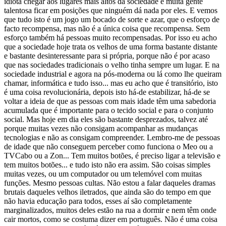
idiota chegar aos lugares mais altos da sociedade e muita gente
talentosa ficar em posições que ninguém dá nada por eles. E vemos
que tudo isto é um jogo um bocado de sorte e azar, que o esforço de
facto recompensa, mas não é a única coisa que recompensa. Sem
esforço também há pessoas muito recompensadas. Por isso eu acho
que a sociedade hoje trata os velhos de uma forma bastante distante
e bastante desinteressante para si própria, porque não é por acaso
que nas sociedades tradicionais o velho tinha sempre um lugar. E na
sociedade industrial e agora na pós-moderna ou lá como lhe queiram
chamar, informática e tudo isso... mas eu acho que é transitório, isto
é uma coisa revolucionária, depois isto há-de estabilizar, há-de se
voltar a ideia de que as pessoas com mais idade têm uma sabedoria
acumulada que é importante para o tecido social e para o conjunto
social. Mas hoje em dia eles são bastante desprezados, talvez até
porque muitas vezes não consigam acompanhar as mudanças
tecnologias e não as consigam compreender. Lembro-me de pessoas
de idade que não conseguem perceber como funciona o Meo ou a
TVCabo ou a Zon... Tem muitos botões, é preciso ligar a televisão e
tem muitos botões... e tudo isto não era assim. São coisas simples
muitas vezes, ou um computador ou um telemóvel com muitas
funções. Mesmo pessoas cultas. Não estou a falar daqueles dramas
brutais daqueles velhos iletrados, que ainda são do tempo em que
não havia educação para todos, esses aí são completamente
marginalizados, muitos deles estão na rua a dormir e nem têm onde
cair mortos, como se costuma dizer em português. Não é uma coisa