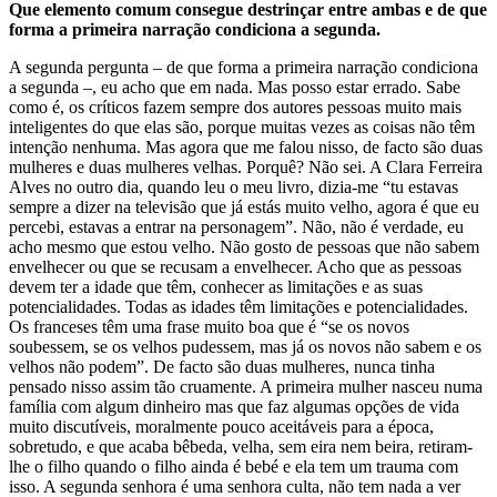
Que elemento comum consegue destrinçar entre ambas e de que
forma a primeira narração condiciona a segunda.
A segunda pergunta – de que forma a primeira narração condiciona
a segunda –, eu acho que em nada. Mas posso estar errado. Sabe
como é, os críticos fazem sempre dos autores pessoas muito mais
inteligentes do que elas são, porque muitas vezes as coisas não têm
intenção nenhuma. Mas agora que me falou nisso, de facto são duas
mulheres e duas mulheres velhas. Porquê? Não sei. A Clara Ferreira
Alves no outro dia, quando leu o meu livro, dizia-me “tu estavas
sempre a dizer na televisão que já estás muito velho, agora é que eu
percebi, estavas a entrar na personagem”. Não, não é verdade, eu
acho mesmo que estou velho. Não gosto de pessoas que não sabem
envelhecer ou que se recusam a envelhecer. Acho que as pessoas
devem ter a idade que têm, conhecer as limitações e as suas
potencialidades. Todas as idades têm limitações e potencialidades.
Os franceses têm uma frase muito boa que é “se os novos
soubessem, se os velhos pudessem, mas já os novos não sabem e os
velhos não podem”. De facto são duas mulheres, nunca tinha
pensado nisso assim tão cruamente. A primeira mulher nasceu numa
família com algum dinheiro mas que faz algumas opções de vida
muito discutíveis, moralmente pouco aceitáveis para a época,
sobretudo, e que acaba bêbeda, velha, sem eira nem beira, retiram-
lhe o filho quando o filho ainda é bebé e ela tem um trauma com
isso. A segunda senhora é uma senhora culta, não tem nada a ver