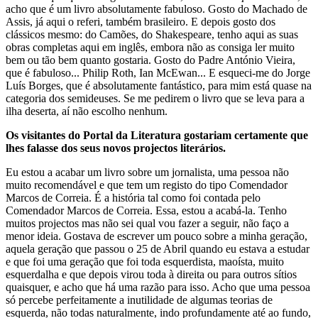
acho que é um livro absolutamente fabuloso. Gosto do Machado de
Assis, já aqui o referi, também brasileiro. E depois gosto dos
clássicos mesmo: do Camões, do Shakespeare, tenho aqui as suas
obras completas aqui em inglês, embora não as consiga ler muito
bem ou tão bem quanto gostaria. Gosto do Padre António Vieira,
que é fabuloso... Philip Roth, Ian McEwan... E esqueci-me do Jorge
Luís Borges, que é absolutamente fantástico, para mim está quase na
categoria dos semideuses. Se me pedirem o livro que se leva para a
ilha deserta, aí não escolho nenhum.
Os visitantes do Portal da Literatura gostariam certamente que
lhes falasse dos seus novos projectos literários.
Eu estou a acabar um livro sobre um jornalista, uma pessoa não
muito recomendável e que tem um registo do tipo Comendador
Marcos de Correia. É a história tal como foi contada pelo
Comendador Marcos de Correia. Essa, estou a acabá-la. Tenho
muitos projectos mas não sei qual vou fazer a seguir, não faço a
menor ideia. Gostava de escrever um pouco sobre a minha geração,
aquela geração que passou o 25 de Abril quando eu estava a estudar
e que foi uma geração que foi toda esquerdista, maoísta, muito
esquerdalha e que depois virou toda à direita ou para outros sítios
quaisquer, e acho que há uma razão para isso. Acho que uma pessoa
só percebe perfeitamente a inutilidade de algumas teorias de
esquerda, não todas naturalmente, indo profundamente até ao fundo,