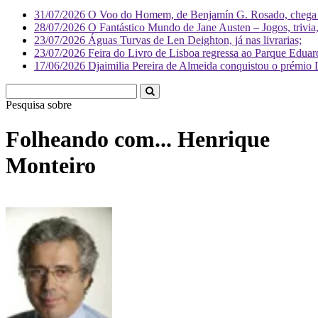
31/07/2026
O Voo do Homem, de Benjamín G. Rosado, chega às
28/07/2026
O Fantástico Mundo de Jane Austen – Jogos, trivia, 
23/07/2026
Águas Turvas de Len Deighton, já nas livrarias;
23/07/2026
Feira do Livro de Lisboa regressa ao Parque Eduar
17/06/2026
Djaimilia Pereira de Almeida conquistou o prémio 
Pesquisa sobre
Literatura
Folheando com... Henrique
Monteiro