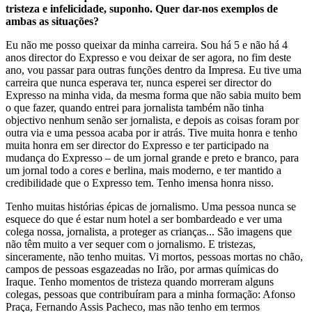
tristeza e infelicidade, suponho. Quer dar-nos exemplos de
ambas as situações?
Eu não me posso queixar da minha carreira. Sou há 5 e não há 4
anos director do Expresso e vou deixar de ser agora, no fim deste
ano, vou passar para outras funções dentro da Impresa. Eu tive uma
carreira que nunca esperava ter, nunca esperei ser director do
Expresso na minha vida, da mesma forma que não sabia muito bem
o que fazer, quando entrei para jornalista também não tinha
objectivo nenhum senão ser jornalista, e depois as coisas foram por
outra via e uma pessoa acaba por ir atrás. Tive muita honra e tenho
muita honra em ser director do Expresso e ter participado na
mudança do Expresso – de um jornal grande e preto e branco, para
um jornal todo a cores e berlina, mais moderno, e ter mantido a
credibilidade que o Expresso tem. Tenho imensa honra nisso.
Tenho muitas histórias épicas de jornalismo. Uma pessoa nunca se
esquece do que é estar num hotel a ser bombardeado e ver uma
colega nossa, jornalista, a proteger as crianças... São imagens que
não têm muito a ver sequer com o jornalismo. E tristezas,
sinceramente, não tenho muitas. Vi mortos, pessoas mortas no chão,
campos de pessoas esgazeadas no Irão, por armas químicas do
Iraque. Tenho momentos de tristeza quando morreram alguns
colegas, pessoas que contribuíram para a minha formação: Afonso
Praça, Fernando Assis Pacheco, mas não tenho em termos