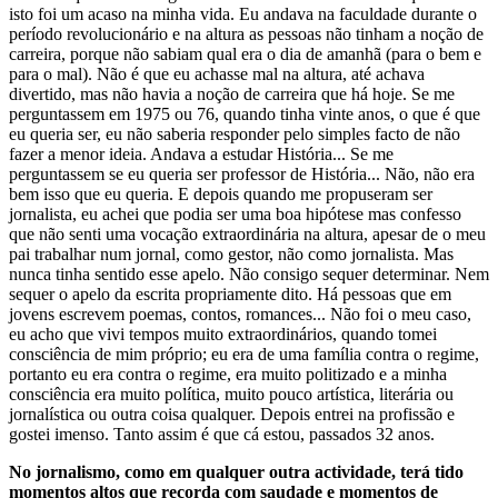
isto foi um acaso na minha vida. Eu andava na faculdade durante o
período revolucionário e na altura as pessoas não tinham a noção de
carreira, porque não sabiam qual era o dia de amanhã (para o bem e
para o mal). Não é que eu achasse mal na altura, até achava
divertido, mas não havia a noção de carreira que há hoje. Se me
perguntassem em 1975 ou 76, quando tinha vinte anos, o que é que
eu queria ser, eu não saberia responder pelo simples facto de não
fazer a menor ideia. Andava a estudar História... Se me
perguntassem se eu queria ser professor de História... Não, não era
bem isso que eu queria. E depois quando me propuseram ser
jornalista, eu achei que podia ser uma boa hipótese mas confesso
que não senti uma vocação extraordinária na altura, apesar de o meu
pai trabalhar num jornal, como gestor, não como jornalista. Mas
nunca tinha sentido esse apelo. Não consigo sequer determinar. Nem
sequer o apelo da escrita propriamente dito. Há pessoas que em
jovens escrevem poemas, contos, romances... Não foi o meu caso,
eu acho que vivi tempos muito extraordinários, quando tomei
consciência de mim próprio; eu era de uma família contra o regime,
portanto eu era contra o regime, era muito politizado e a minha
consciência era muito política, muito pouco artística, literária ou
jornalística ou outra coisa qualquer. Depois entrei na profissão e
gostei imenso. Tanto assim é que cá estou, passados 32 anos.
No jornalismo, como em qualquer outra actividade, terá tido
momentos altos que recorda com saudade e momentos de