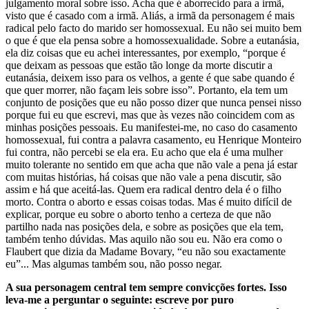
julgamento moral sobre isso. Acha que é aborrecido para a irmã,
visto que é casado com a irmã. Aliás, a irmã da personagem é mais
radical pelo facto do marido ser homossexual. Eu não sei muito bem
o que é que ela pensa sobre a homossexualidade. Sobre a eutanásia,
ela diz coisas que eu achei interessantes, por exemplo, “porque é
que deixam as pessoas que estão tão longe da morte discutir a
eutanásia, deixem isso para os velhos, a gente é que sabe quando é
que quer morrer, não façam leis sobre isso”. Portanto, ela tem um
conjunto de posições que eu não posso dizer que nunca pensei nisso
porque fui eu que escrevi, mas que às vezes não coincidem com as
minhas posições pessoais. Eu manifestei-me, no caso do casamento
homossexual, fui contra a palavra casamento, eu Henrique Monteiro
fui contra, não percebi se ela era. Eu acho que ela é uma mulher
muito tolerante no sentido em que acha que não vale a pena já estar
com muitas histórias, há coisas que não vale a pena discutir, são
assim e há que aceitá-las. Quem era radical dentro dela é o filho
morto. Contra o aborto e essas coisas todas. Mas é muito difícil de
explicar, porque eu sobre o aborto tenho a certeza de que não
partilho nada nas posições dela, e sobre as posições que ela tem,
também tenho dúvidas. Mas aquilo não sou eu. Não era como o
Flaubert que dizia da Madame Bovary, “eu não sou exactamente
eu”... Mas algumas também sou, não posso negar.
A sua personagem central tem sempre convicções fortes. Isso
leva-me a perguntar o seguinte: escreve por puro