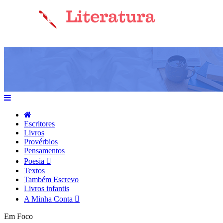
Escritores
Livros
Provérbios
Pensamentos
Poesia
Textos
Também Escrevo
Livros infantis
A Minha Conta
Em Foco