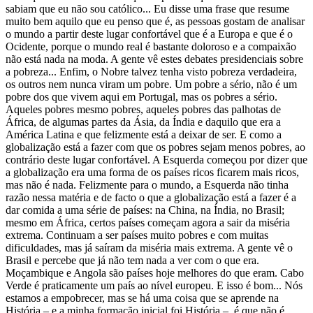
sabiam que eu não sou católico... Eu disse uma frase que resume
muito bem aquilo que eu penso que é, as pessoas gostam de analisar
o mundo a partir deste lugar confortável que é a Europa e que é o
Ocidente, porque o mundo real é bastante doloroso e a compaixão
não está nada na moda. A gente vê estes debates presidenciais sobre
a pobreza... Enfim, o Nobre talvez tenha visto pobreza verdadeira,
os outros nem nunca viram um pobre. Um pobre a sério, não é um
pobre dos que vivem aqui em Portugal, mas os pobres a sério.
Aqueles pobres mesmo pobres, aqueles pobres das palhotas de
África, de algumas partes da Ásia, da Índia e daquilo que era a
América Latina e que felizmente está a deixar de ser. E como a
globalização está a fazer com que os pobres sejam menos pobres, ao
contrário deste lugar confortável. A Esquerda começou por dizer que
a globalização era uma forma de os países ricos ficarem mais ricos,
mas não é nada. Felizmente para o mundo, a Esquerda não tinha
razão nessa matéria e de facto o que a globalização está a fazer é a
dar comida a uma série de países: na China, na Índia, no Brasil;
mesmo em África, certos países começam agora a sair da miséria
extrema. Continuam a ser países muito pobres e com muitas
dificuldades, mas já saíram da miséria mais extrema. A gente vê o
Brasil e percebe que já não tem nada a ver com o que era.
Moçambique e Angola são países hoje melhores do que eram. Cabo
Verde é praticamente um país ao nível europeu. E isso é bom... Nós
estamos a empobrecer, mas se há uma coisa que se aprende na
História – e a minha formação inicial foi História –, é que não é