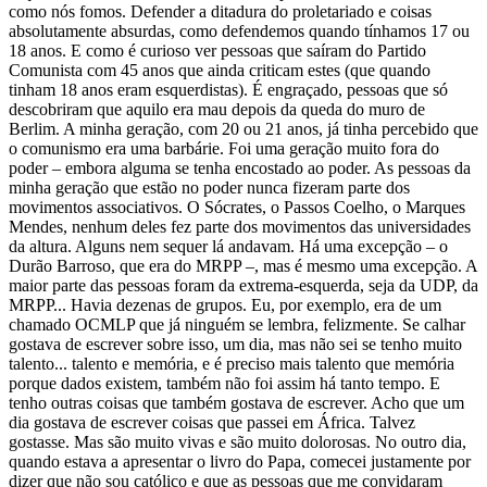
como nós fomos. Defender a ditadura do proletariado e coisas
absolutamente absurdas, como defendemos quando tínhamos 17 ou
18 anos. E como é curioso ver pessoas que saíram do Partido
Comunista com 45 anos que ainda criticam estes (que quando
tinham 18 anos eram esquerdistas). É engraçado, pessoas que só
descobriram que aquilo era mau depois da queda do muro de
Berlim. A minha geração, com 20 ou 21 anos, já tinha percebido que
o comunismo era uma barbárie. Foi uma geração muito fora do
poder – embora alguma se tenha encostado ao poder. As pessoas da
minha geração que estão no poder nunca fizeram parte dos
movimentos associativos. O Sócrates, o Passos Coelho, o Marques
Mendes, nenhum deles fez parte dos movimentos das universidades
da altura. Alguns nem sequer lá andavam. Há uma excepção – o
Durão Barroso, que era do MRPP –, mas é mesmo uma excepção. A
maior parte das pessoas foram da extrema-esquerda, seja da UDP, da
MRPP... Havia dezenas de grupos. Eu, por exemplo, era de um
chamado OCMLP que já ninguém se lembra, felizmente. Se calhar
gostava de escrever sobre isso, um dia, mas não sei se tenho muito
talento... talento e memória, e é preciso mais talento que memória
porque dados existem, também não foi assim há tanto tempo. E
tenho outras coisas que também gostava de escrever. Acho que um
dia gostava de escrever coisas que passei em África. Talvez
gostasse. Mas são muito vivas e são muito dolorosas. No outro dia,
quando estava a apresentar o livro do Papa, comecei justamente por
dizer que não sou católico e que as pessoas que me convidaram