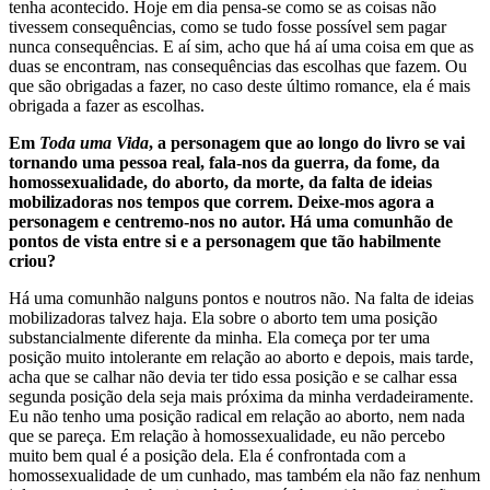
tenha acontecido. Hoje em dia pensa-se como se as coisas não
tivessem consequências, como se tudo fosse possível sem pagar
nunca consequências. E aí sim, acho que há aí uma coisa em que as
duas se encontram, nas consequências das escolhas que fazem. Ou
que são obrigadas a fazer, no caso deste último romance, ela é mais
obrigada a fazer as escolhas.
Em
Toda uma Vida
, a personagem que ao longo do livro se vai
tornando uma pessoa real, fala-nos da guerra, da fome, da
homossexualidade, do aborto, da morte, da falta de ideias
mobilizadoras nos tempos que correm. Deixe-mos agora a
personagem e centremo-nos no autor. Há uma comunhão de
pontos de vista entre si e a personagem que tão habilmente
criou?
Há uma comunhão nalguns pontos e noutros não. Na falta de ideias
mobilizadoras talvez haja. Ela sobre o aborto tem uma posição
substancialmente diferente da minha. Ela começa por ter uma
posição muito intolerante em relação ao aborto e depois, mais tarde,
acha que se calhar não devia ter tido essa posição e se calhar essa
segunda posição dela seja mais próxima da minha verdadeiramente.
Eu não tenho uma posição radical em relação ao aborto, nem nada
que se pareça. Em relação à homossexualidade, eu não percebo
muito bem qual é a posição dela. Ela é confrontada com a
homossexualidade de um cunhado, mas também ela não faz nenhum