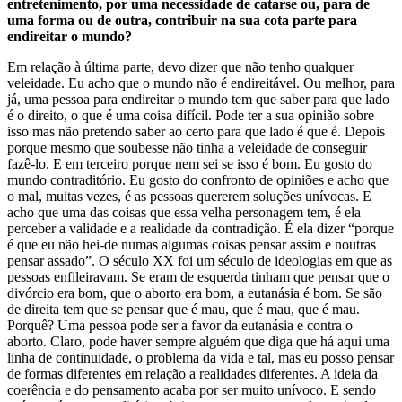
entretenimento, por uma necessidade de catarse ou, para de
uma forma ou de outra, contribuir na sua cota parte para
endireitar o mundo?
Em relação à última parte, devo dizer que não tenho qualquer
veleidade. Eu acho que o mundo não é endireitável. Ou melhor, para
já, uma pessoa para endireitar o mundo tem que saber para que lado
é o direito, o que é uma coisa difícil. Pode ter a sua opinião sobre
isso mas não pretendo saber ao certo para que lado é que é. Depois
porque mesmo que soubesse não tinha a veleidade de conseguir
fazê-lo. E em terceiro porque nem sei se isso é bom. Eu gosto do
mundo contraditório. Eu gosto do confronto de opiniões e acho que
o mal, muitas vezes, é as pessoas quererem soluções unívocas. E
acho que uma das coisas que essa velha personagem tem, é ela
perceber a validade e a realidade da contradição. É ela dizer “porque
é que eu não hei-de numas algumas coisas pensar assim e noutras
pensar assado”. O século XX foi um século de ideologias em que as
pessoas enfileiravam. Se eram de esquerda tinham que pensar que o
divórcio era bom, que o aborto era bom, a eutanásia é bom. Se são
de direita tem que se pensar que é mau, que é mau, que é mau.
Porquê? Uma pessoa pode ser a favor da eutanásia e contra o
aborto. Claro, pode haver sempre alguém que diga que há aqui uma
linha de continuidade, o problema da vida e tal, mas eu posso pensar
de formas diferentes em relação a realidades diferentes. A ideia da
coerência e do pensamento acaba por ser muito unívoco. E sendo