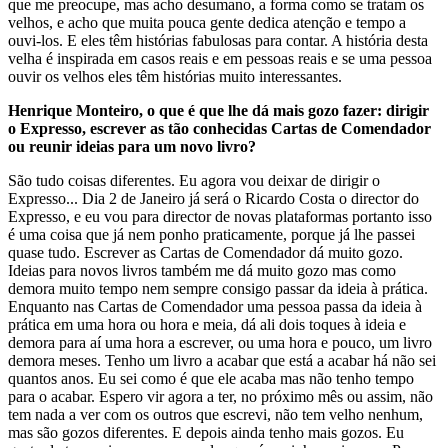
que me preocupe, mas acho desumano, a forma como se tratam os
velhos, e acho que muita pouca gente dedica atenção e tempo a
ouvi-los. E eles têm histórias fabulosas para contar. A história desta
velha é inspirada em casos reais e em pessoas reais e se uma pessoa
ouvir os velhos eles têm histórias muito interessantes.
Henrique Monteiro, o que é que lhe dá mais gozo fazer: dirigir
o Expresso, escrever as tão conhecidas Cartas de Comendador
ou reunir ideias para um novo livro?
São tudo coisas diferentes. Eu agora vou deixar de dirigir o
Expresso... Dia 2 de Janeiro já será o Ricardo Costa o director do
Expresso, e eu vou para director de novas plataformas portanto isso
é uma coisa que já nem ponho praticamente, porque já lhe passei
quase tudo. Escrever as Cartas de Comendador dá muito gozo.
Ideias para novos livros também me dá muito gozo mas como
demora muito tempo nem sempre consigo passar da ideia à prática.
Enquanto nas Cartas de Comendador uma pessoa passa da ideia à
prática em uma hora ou hora e meia, dá ali dois toques à ideia e
demora para aí uma hora a escrever, ou uma hora e pouco, um livro
demora meses. Tenho um livro a acabar que está a acabar há não sei
quantos anos. Eu sei como é que ele acaba mas não tenho tempo
para o acabar. Espero vir agora a ter, no próximo mês ou assim, não
tem nada a ver com os outros que escrevi, não tem velho nenhum,
mas são gozos diferentes. E depois ainda tenho mais gozos. Eu