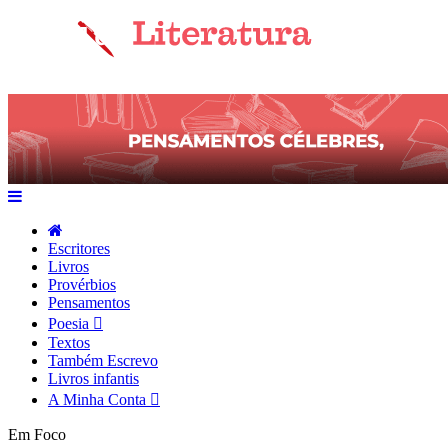
Escritores
Livros
Provérbios
Pensamentos
Poesia
Textos
Também Escrevo
Livros infantis
A Minha Conta
Em Foco