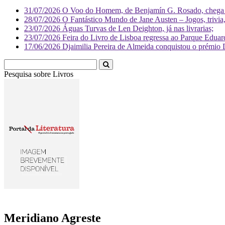
31/07/2026
O Voo do Homem, de Benjamín G. Rosado, chega às
28/07/2026
O Fantástico Mundo de Jane Austen – Jogos, trivia, 
23/07/2026
Águas Turvas de Len Deighton, já nas livrarias;
23/07/2026
Feira do Livro de Lisboa regressa ao Parque Eduar
17/06/2026
Djaimilia Pereira de Almeida conquistou o prémio 
Pesquisa sobre
Liv
Meridiano Agreste