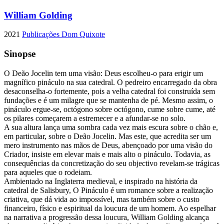
William Golding
2021
Publicações Dom Quixote
Sinopse
O Deão Jocelin tem uma visão: Deus escolheu-o para erigir um
magnífico pináculo na sua catedral. O pedreiro encarregado da obra
desaconselha-o fortemente, pois a velha catedral foi construída sem
fundações e é um milagre que se mantenha de pé. Mesmo assim, o
pináculo ergue-se, octógono sobre octógono, cume sobre cume, até
os pilares começarem a estremecer e a afundar-se no solo.
A sua altura lança uma sombra cada vez mais escura sobre o chão e,
em particular, sobre o Deão Jocelin. Mas este, que acredita ser um
mero instrumento nas mãos de Deus, abençoado por uma visão do
Criador, insiste em elevar mais e mais alto o pináculo. Todavia, as
consequências da concretização do seu objectivo revelam-se trágicas
para aqueles que o rodeiam.
Ambientado na Inglaterra medieval, e inspirado na história da
catedral de Salisbury, O Pináculo é um romance sobre a realização
criativa, que dá vida ao impossível, mas também sobre o custo
financeiro, físico e espiritual da loucura de um homem. Ao espelhar
na narrativa a progressão dessa loucura, William Golding alcança