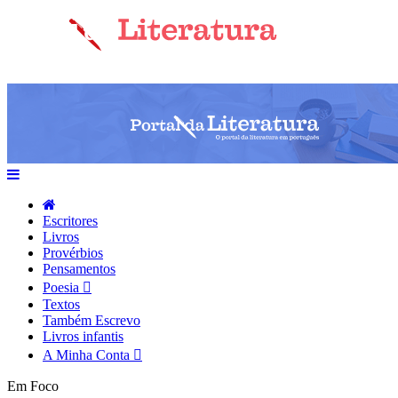
Escritores
Livros
Provérbios
Pensamentos
Poesia
Textos
Também Escrevo
Livros infantis
A Minha Conta
Em Foco