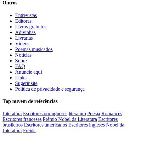
Outros
Entrevistas
Editoras
Livros gratuitos
Adivinhas
Livrarias
Vídeos
Poemas musicados
Notícias
Sobre
FAQ
Anuncie aqui
Links
Sugerir site
Política de privacidade e segurança
Top nuvem de referências
Literatura
Escritores portugueses
literatura
Poesia
Romances
Escritores franceses
Prémio Nobel da Literatura
Escritores
brasileiros
Escritores americanos
Escritores ingleses
Nobel da
Literatura
Freida