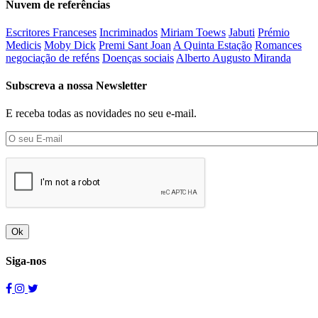
Nuvem de referências
Escritores Franceses
Incriminados
Miriam Toews
Jabuti
Prémio
Medicis
Moby Dick
Premi Sant Joan
A Quinta Estação
Romances
negociação de reféns
Doenças sociais
Alberto Augusto Miranda
Subscreva a nossa Newsletter
E receba todas as novidades no seu e-mail.
Ok
Siga-nos