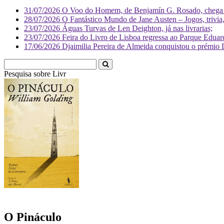
31/07/2026
O Voo do Homem, de Benjamín G. Rosado, chega às
28/07/2026
O Fantástico Mundo de Jane Austen – Jogos, trivia, 
23/07/2026
Águas Turvas de Len Deighton, já nas livrarias;
23/07/2026
Feira do Livro de Lisboa regressa ao Parque Eduar
17/06/2026
Djaimilia Pereira de Almeida conquistou o prémio 
Pesquisa sobre
Literatura
O Pináculo