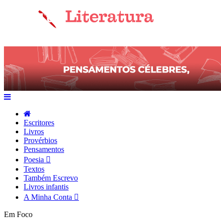
Escritores
Livros
Provérbios
Pensamentos
Poesia
Textos
Também Escrevo
Livros infantis
A Minha Conta
Em Foco