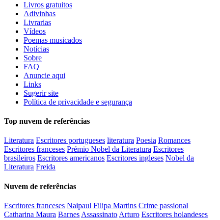
Livros gratuitos
Adivinhas
Livrarias
Vídeos
Poemas musicados
Notícias
Sobre
FAQ
Anuncie aqui
Links
Sugerir site
Política de privacidade e segurança
Top nuvem de referências
Literatura
Escritores portugueses
literatura
Poesia
Romances
Escritores franceses
Prémio Nobel da Literatura
Escritores
brasileiros
Escritores americanos
Escritores ingleses
Nobel da
Literatura
Freida
Nuvem de referências
Escritores franceses
Naipaul
Filipa Martins
Crime passional
Catharina Maura
Barnes
Assassinato
Arturo
Escritores holandeses