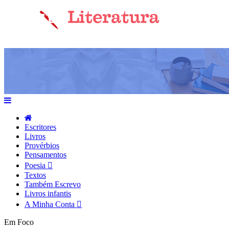
Escritores
Livros
Provérbios
Pensamentos
Poesia
Textos
Também Escrevo
Livros infantis
A Minha Conta
Em Foco