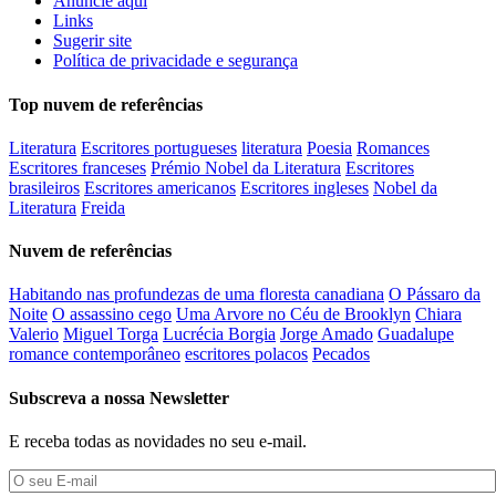
Anuncie aqui
Links
Sugerir site
Política de privacidade e segurança
Top nuvem de referências
Literatura
Escritores portugueses
literatura
Poesia
Romances
Escritores franceses
Prémio Nobel da Literatura
Escritores
brasileiros
Escritores americanos
Escritores ingleses
Nobel da
Literatura
Freida
Nuvem de referências
Habitando nas profundezas de uma floresta canadiana
O Pássaro da
Noite
O assassino cego
Uma Arvore no Céu de Brooklyn
Chiara
Valerio
Miguel Torga
Lucrécia Borgia
Jorge Amado
Guadalupe
romance contemporâneo
escritores polacos
Pecados
Subscreva a nossa Newsletter
E receba todas as novidades no seu e-mail.