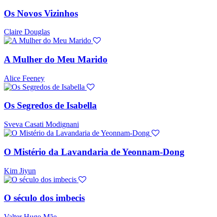
Os Novos Vizinhos
Claire Douglas
A Mulher do Meu Marido
Alice Feeney
Os Segredos de Isabella
Sveva Casati Modignani
O Mistério da Lavandaria de Yeonnam-Dong
Kim Jiyun
O século dos imbecis
Valter Hugo Mãe