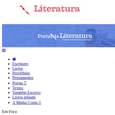
Escritores
Livros
Provérbios
Pensamentos
Poesia
Textos
Também Escrevo
Livros infantis
A Minha Conta
Em Foco