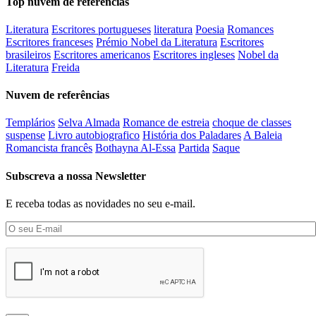
Top nuvem de referências
Literatura
Escritores portugueses
literatura
Poesia
Romances
Escritores franceses
Prémio Nobel da Literatura
Escritores
brasileiros
Escritores americanos
Escritores ingleses
Nobel da
Literatura
Freida
Nuvem de referências
Templários
Selva Almada
Romance de estreia
choque de classes
suspense
Livro autobiografico
História dos Paladares
A Baleia
Romancista francês
Bothayna Al-Essa
Partida
Saque
Subscreva a nossa Newsletter
E receba todas as novidades no seu e-mail.