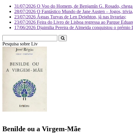
31/07/2026
O Voo do Homem, de Benjamín G. Rosado, chega às
28/07/2026
O Fantástico Mundo de Jane Austen – Jogos, trivia, 
23/07/2026
Águas Turvas de Len Deighton, já nas livrarias;
23/07/2026
Feira do Livro de Lisboa regressa ao Parque Eduar
17/06/2026
Djaimilia Pereira de Almeida conquistou o prémio 
Pesquisa sobre
Literatura
Benilde ou a Virgem-Mãe