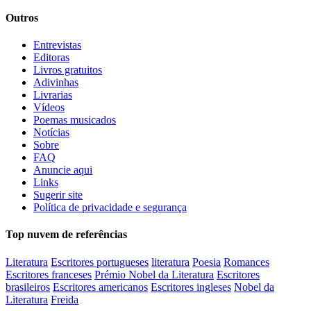
Outros
Entrevistas
Editoras
Livros gratuitos
Adivinhas
Livrarias
Vídeos
Poemas musicados
Notícias
Sobre
FAQ
Anuncie aqui
Links
Sugerir site
Política de privacidade e segurança
Top nuvem de referências
Literatura
Escritores portugueses
literatura
Poesia
Romances
Escritores franceses
Prémio Nobel da Literatura
Escritores
brasileiros
Escritores americanos
Escritores ingleses
Nobel da
Literatura
Freida