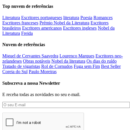
Top nuvem de referências
Literatura
Escritores portugueses
literatura
Poesia
Romances
Escritores franceses
Prémio Nobel da Literatura
Escritores
brasileiros
Escritores americanos
Escritores ingleses
Nobel da
Literatura
Freida
Nuvem de referências
Miguel de Cervantes Saavedra
Lourenço Marques
Escritores neo-
zelandeses
Obras notáveis
Nobel da literatura
Os dias do ruído
Tratado de vigaristas
Rol de Cornudos
Fuga sem Fim
Best Seller
Coreia do Sul
Paulo Moreiras
Subscreva a nossa Newsletter
E receba todas as novidades no seu e-mail.