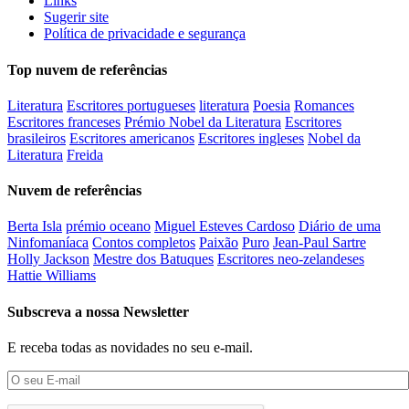
Links
Sugerir site
Política de privacidade e segurança
Top nuvem de referências
Literatura
Escritores portugueses
literatura
Poesia
Romances
Escritores franceses
Prémio Nobel da Literatura
Escritores
brasileiros
Escritores americanos
Escritores ingleses
Nobel da
Literatura
Freida
Nuvem de referências
Berta Isla
prémio oceano
Miguel Esteves Cardoso
Diário de uma
Ninfomaníaca
Contos completos
Paixão
Puro
Jean-Paul Sartre
Holly Jackson
Mestre dos Batuques
Escritores neo-zelandeses
Hattie Williams
Subscreva a nossa Newsletter
E receba todas as novidades no seu e-mail.