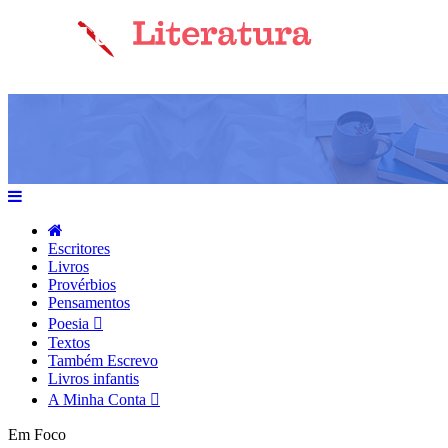
Escritores
Livros
Provérbios
Pensamentos
Poesia
Textos
Também Escrevo
Livros infantis
A Minha Conta
Em Foco