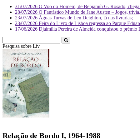
31/07/2026
O Voo do Homem, de Benjamín G. Rosado, chega às
28/07/2026
O Fantástico Mundo de Jane Austen – Jogos, trivia, 
23/07/2026
Águas Turvas de Len Deighton, já nas livrarias;
23/07/2026
Feira do Livro de Lisboa regressa ao Parque Eduar
17/06/2026
Djaimilia Pereira de Almeida conquistou o prémio 
Pesquisa sobre
Literatura
Relação de Bordo I, 1964-1988