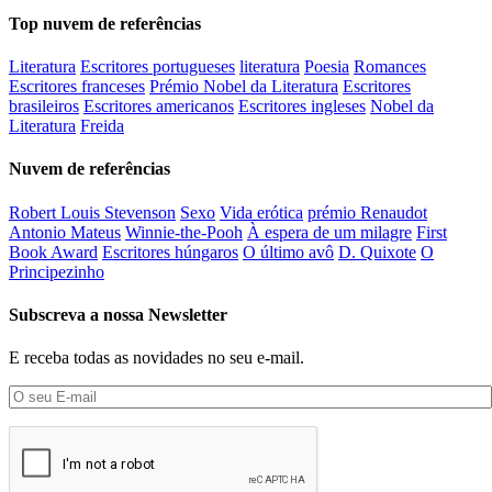
Top nuvem de referências
Literatura
Escritores portugueses
literatura
Poesia
Romances
Escritores franceses
Prémio Nobel da Literatura
Escritores
brasileiros
Escritores americanos
Escritores ingleses
Nobel da
Literatura
Freida
Nuvem de referências
Robert Louis Stevenson
Sexo
Vida erótica
prémio Renaudot
Antonio Mateus
Winnie-the-Pooh
À espera de um milagre
First
Book Award
Escritores húngaros
O último avô
D. Quixote
O
Principezinho
Subscreva a nossa Newsletter
E receba todas as novidades no seu e-mail.