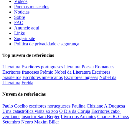
Vídeos
Poemas musicados
Notícias
Sobre
FAQ
Anuncie aqui
Links
Sugerir site
Política de privacidade e segurança
Top nuvem de referências
Literatura
Escritores portugueses
literatura
Poesia
Romances
Escritores franceses
Prémio Nobel da Literatura
Escritores
brasileiros
Escritores americanos
Escritores ingleses
Nobel da
Literatura
Freida
Nuvem de referências
Paulo Coelho
escritores noruegueses
Paulina Chiziane
A Duquesa
Uma catastrófica visita ao zoo
O Dia da Coruja
Escritores cabo-
verdianos
inspetor Sam Berger
Livro dos Amantes
Charles R. Cross
Setembro Negro
Maxim Biller