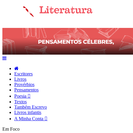
Escritores
Livros
Provérbios
Pensamentos
Poesia
Textos
Também Escrevo
Livros infantis
A Minha Conta
Em Foco