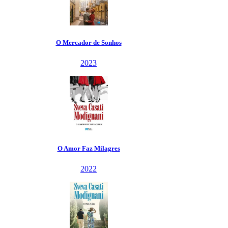
O Mercador de Sonhos
2023
O Amor Faz Milagres
2022