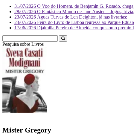
31/07/2026
O Voo do Homem, de Benjamín G. Rosado, chega às
28/07/2026
O Fantástico Mundo de Jane Austen – Jogos, trivia, 
23/07/2026
Águas Turvas de Len Deighton, já nas livrarias;
23/07/2026
Feira do Livro de Lisboa regressa ao Parque Eduar
17/06/2026
Djaimilia Pereira de Almeida conquistou o prémio 
Pesquisa sobre
Livr
Mister Gregory