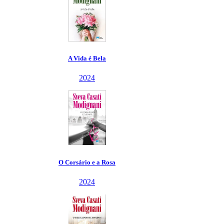
A Vida é Bela
2024
O Corsário e a Rosa
2024