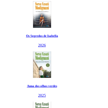
Os Segredos de Isabella
2026
Anna dos olhos verdes
2025