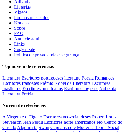
Adivinhas
Livrarias
Vídeos
Poemas musicados
Notícias
Sobre
FAQ
Anuncie aqui
Links
Sugerir site
Política de privacidade e segurança
Top nuvem de referências
Literatura
Escritores portugueses
literatura
Poesia
Romances
Escritores franceses
Prémio Nobel da Literatura
Escritores
brasileiros
Escritores americanos
Escritores ingleses
Nobel da
Literatura
Freida
Nuvem de referências
A Virgem e o Cigano
Escritores neo-zelandeses
Robert Louis
Stevenson
Jean Perdu
Escritores norte-americanos
No Centro do
Círculo
Alquimista
Swan
Capitalismo e Moderna Teoria Social