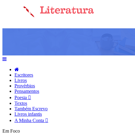
Escritores
Livros
Provérbios
Pensamentos
Poesia
Textos
Também Escrevo
Livros infantis
A Minha Conta
Em Foco