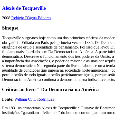
Alexis de Tocqueville
2008
Relógio D'água Editores
Sinopse
Tocqueville surge-nos hoje como um dos primeiros teóricos da moderni
obrigatória. Editada em Paris pela primeira vez em 1835, Da Democr
elegância de estilo e serenidade de pensamento. Foi isso que levou Di
fundamentais abordados em Da Democracia na América. A parte inicial 
democrático. Descreve o funcionamento dos três poderes da União, a es
a importância das associações, o poder da maioria e as suas consequên
sistema democrático. Na segunda parte do livro, elabora-se uma teoria
igualdade de condições que impera na sociedade norte-americana: «co
porque serão de todo iguais; e serão perfeitamente iguais, porque serã
Democracia na América continua a demonstrar a sua indiscutível actual
Críticas ao livro " Da Democracia na América "
Fonte:
William C. T. Rodrigues
Em 1831 os aristocratas Alexis de Tocqueville e Gustave de Beaumont 
instituições “garantiam a felicidade” do homem comum partiram rumo