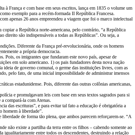
volta à França e com base em seus escritos, lança em 1835 o volume um
a como exemplo para a recém-formada II República Francesa.
com apenas 26 anos empreendeu a viagem que foi o marco intelectual
 copiar a República norte-americana, pelo contrário, “a República
o direito são indispensáveis a todas as Repúblicas”. Ou seja, a
ondições. Diferente da França pré-revolucionária, onde os homens
ntemente a própria democracia.
. Pois, os imigrantes que fundaram este novo país, apesar de
ituições em solo americano. 1) os pais fundadores desta nova nação
a ideia de governo comunal, o germe das instituições livres, com as
do, pelo fato, de uma inicial impossibilidade de administrar imensos
áticas estadunidense. Pois, diferente das outras colônias americanas,
olícia e promulgavam leis com base em seus textos sagrados para si
le a compará-la com Atenas.
a das escrituras”, e para evitar tal fato a educação é obrigatória a
z o homem à liberdade”.
 de liberdade de forma tão plena, que ambos parecem reforçarem-se. “A
e não existe a partilha da terra entre os filhos – cabendo somente ao
a igualitariamente entre todos os descendentes, destruindo a relação