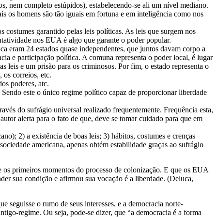
itos, nem completo estúpidos), estabelecendo-se ali um nível mediano.
ís os homens são tão iguais em fortuna e em inteligência como nos
s costumes garantido pelas leis políticas. As leis que surgem nos
ntatividade nos EUA é algo que garante o poder popular.
oca eram 24 estados quase independentes, que juntos davam corpo a
a e participação política. A comuna representa o poder local, é lugar
as leis e um prisão para os criminosos. Por fim, o estado representa o
 os correios, etc.
dos poderes, atc.
 Sendo este o único regime político capaz de proporcionar liberdade
avés do sufrágio universal realizado frequentemente. Frequência esta,
 autor alerta para o fato de que, deve se tomar cuidado para que em
ano); 2) a existência de boas leis; 3) hábitos, costumes e crenças
a sociedade americana, apenas obtém estabilidade graças ao sufrágio
sde os primeiros momentos do processo de colonização. E que os EUA
er sua condição e afirmou sua vocação é a liberdade. (Deluca,
e seguisse o rumo de seus interesses, e a democracia norte-
ntigo-regime. Ou seja, pode-se dizer, que “a democracia é a forma