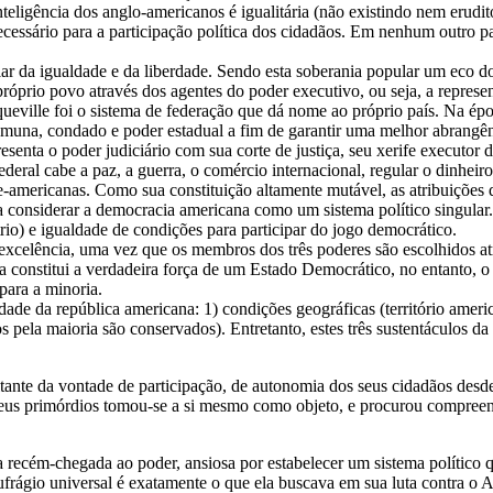
inteligência dos anglo-americanos é igualitária (não existindo nem erud
essário para a participação política dos cidadãos. Em nenhum outro pa
lar da igualdade e da liberdade. Sendo esta soberania popular um eco do
óprio povo através dos agentes do poder executivo, ou seja, a represe
ueville foi o sistema de federação que dá nome ao próprio país. Na ép
omuna, condado e poder estadual a fim de garantir uma melhor abrangênci
senta o poder judiciário com sua corte de justiça, seu xerife executor d
deral cabe a paz, a guerra, o comércio internacional, regular o dinheiro,
te-americanas. Como sua constituição altamente mutável, as atribuições 
 a considerar a democracia americana como um sistema político singular.
trio) e igualdade de condições para participar do jogo democrático.
excelência, uma vez que os membros dos três poderes são escolhidos atr
ia constitui a verdadeira força de um Estado Democrático, no entanto, o
para a minoria.
idade da república americana: 1) condições geográficas (território americ
os pela maioria são conservados). Entretanto, estes três sustentáculos d
ltante da vontade de participação, de autonomia dos seus cidadãos de
eus primórdios tomou-se a si mesmo como objeto, e procurou compreend
recém-chegada ao poder, ansiosa por estabelecer um sistema político qu
frágio universal é exatamente o que ela buscava em sua luta contra o A