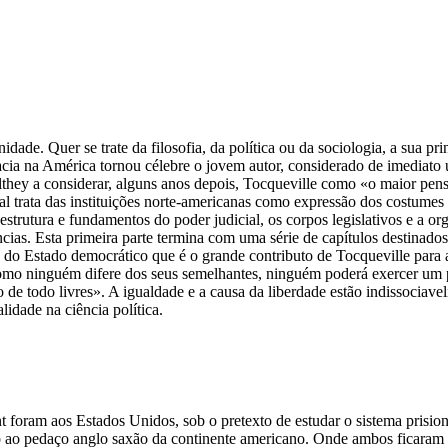
dade. Quer se trate da filosofia, da política ou da sociologia, a sua 
acia na América tornou célebre o jovem autor, considerado de imediat
lthey a considerar, alguns anos depois, Tocqueville como «o maior pens
trata das instituições norte-americanas como expressão dos costumes e
trutura e fundamentos do poder judicial, os corpos legislativos e a or
cias. Esta primeira parte termina com uma série de capítulos destinados
 do Estado democrático que é o grande contributo de Tocqueville para a 
mo ninguém difere dos seus semelhantes, ninguém poderá exercer um pode
o de todo livres». A igualdade e a causa da liberdade estão indissociav
idade na ciência política.
foram aos Estados Unidos, sob o pretexto de estudar o sistema prisiona
 ao pedaço anglo saxão da continente americano. Onde ambos ficaram 