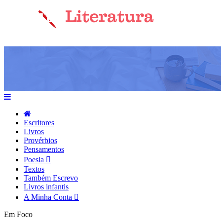
Escritores
Livros
Provérbios
Pensamentos
Poesia
Textos
Também Escrevo
Livros infantis
A Minha Conta
Em Foco