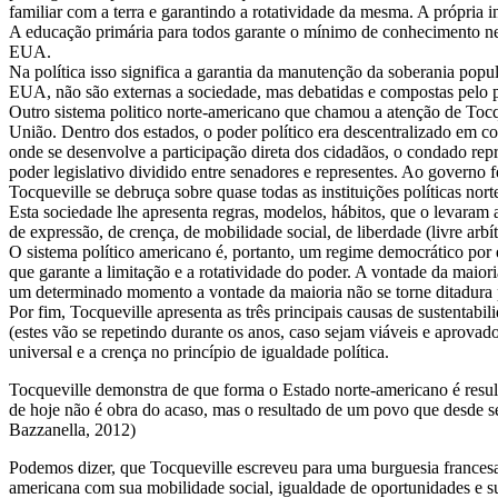
familiar com a terra e garantindo a rotatividade da mesma. A própria 
A educação primária para todos garante o mínimo de conhecimento nec
EUA.
Na política isso significa a garantia da manutenção da soberania popu
EUA, não são externas a sociedade, mas debatidas e compostas pelo pr
Outro sistema politico norte-americano que chamou a atenção de Tocq
União. Dentro dos estados, o poder político era descentralizado em c
onde se desenvolve a participação direta dos cidadãos, o condado repre
poder legislativo dividido entre senadores e representes. Ao governo fe
Tocqueville se debruça sobre quase todas as instituições políticas nor
Esta sociedade lhe apresenta regras, modelos, hábitos, que o levaram
de expressão, de crença, de mobilidade social, de liberdade (livre arbí
O sistema político americano é, portanto, um regime democrático por 
que garante a limitação e a rotatividade do poder. A vontade da maior
um determinado momento a vontade da maioria não se torne ditadura 
Por fim, Tocqueville apresenta as três principais causas de sustentabil
(estes vão se repetindo durante os anos, caso sejam viáveis e aprovad
universal e a crença no princípio de igualdade política.
Tocqueville demonstra de que forma o Estado norte-americano é resu
de hoje não é obra do acaso, mas o resultado de um povo que desde s
Bazzanella, 2012)
Podemos dizer, que Tocqueville escreveu para uma burguesia francesa 
americana com sua mobilidade social, igualdade de oportunidades e su