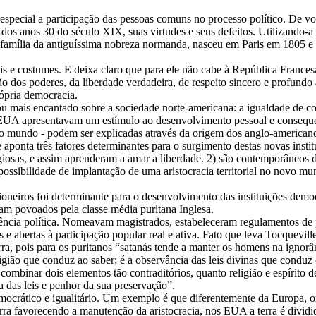
 especial a participação das pessoas comuns no processo político. De 
os anos 30 do século XIX, suas virtudes e seus defeitos. Utilizando-
família da antiguíssima nobreza normanda, nasceu em Paris em 1805 e 
s e costumes. E deixa claro que para ele não cabe à República Francesa
o dos poderes, da liberdade verdadeira, de respeito sincero e profundo a
ópria democracia.
xou mais encantado sobre a sociedade norte-americana: a igualdade de c
 EUA apresentavam um estímulo ao desenvolvimento pessoal e conseque
no mundo - podem ser explicadas através da origem dos anglo-americanos
 aponta três fatores determinantes para o surgimento destas novas inst
igiosas, e assim aprenderam a amar a liberdade. 2) são contemporâneos d
ssibilidade de implantação de uma aristocracia territorial no novo mun
neiros foi determinante para o desenvolvimento das instituições democr
ram povoados pela classe média puritana Inglesa.
ncia política. Nomeavam magistrados, estabeleceram regulamentos de p
s e abertas à participação popular real e ativa. Fato que leva Tocquevil
ra, pois para os puritanos “satanás tende a manter os homens na ignorânci
ligião que conduz ao saber; é a observância das leis divinas que condu
combinar dois elementos tão contraditórios, quanto religião e espírito
 das leis e penhor da sua preservação”.
ocrático e igualitário. Um exemplo é que diferentemente da Europa, ond
erra favorecendo a manutenção da aristocracia, nos EUA a terra é dividid