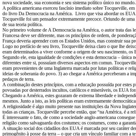
nova sociedade, sua economia e seu sistema político único no mundo.
A política americana exerceu fascínio imediato sobre Tocqueville, em
do livro Da Democracia na América. Livro que visa abordar os EUA d
Tocqueville foi um pensador extremamente precoce. Oriundo de uma 
de sua teoria política.
No primeiro volume de A Democracia na América, o autor trata das lei
Francesa deve ser diferente, mas os princípios de ordem, de ponderaçã
França deveria aprender com os Estados Unidos, mas construir sua pr
Logo no prefácio de seu livro, Tocqueville deixa claro o que lhe dei
eram determinados a viver conforme a origem de seu nascimento, os
Segundo ele, esta igualdade de condições e esta democracia – única 
diferentes entre si, possuíam diversos aspectos em comun. Tocqueville
eram provenientes de uma Inglaterra marcada por lutas políticas e rel
ideias de soberania do povo. 3) ao chegar a América perceberam a impo
pedaços de terra.
A combinação destes princípios, com a educação possuída por estes pio
povoadas por desterrados incultos, católicos e miseráveis, os EUA fo
Chegando a América, estes gozaram de extrema liberdade e independê
mesmos. Junto a isto, as leis políticas eram extremamente democrática
A religiosidade é algo muito presente nas instituições da Nova Inglater
todas as crianças. Tocqueville percebe então, que “na América, é a re
É interessante o fato, de como a sociedade anglo-americana consegue 
religião como salvaguarda dos costumes; os costumes, como a garantia
A situação social dos cidadãos dos EUA é marcada por seu caráter dem
primogênito à posse da terra – o que cria um vínculo familiar com a t