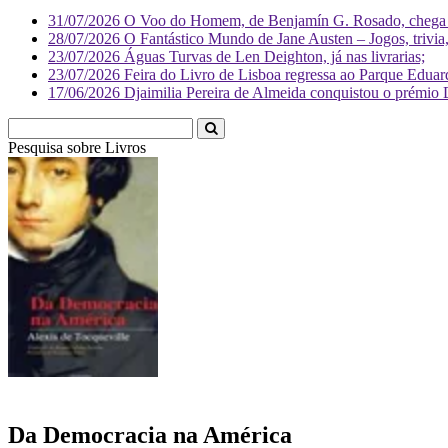
31/07/2026
O Voo do Homem, de Benjamín G. Rosado, chega às
28/07/2026
O Fantástico Mundo de Jane Austen – Jogos, trivia, 
23/07/2026
Águas Turvas de Len Deighton, já nas livrarias;
23/07/2026
Feira do Livro de Lisboa regressa ao Parque Eduar
17/06/2026
Djaimilia Pereira de Almeida conquistou o prémio 
Pesquisa sobre
Livr
Da Democracia na América