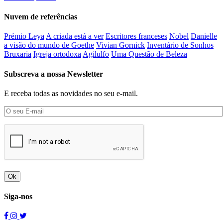
Nuvem de referências
Prémio Leya
A criada está a ver
Escritores franceses
Nobel
Danielle
a visão do mundo de Goethe
Vivian Gornick
Inventário de Sonhos
Bruxaria
Igreja ortodoxa
Agilulfo
Uma Questão de Beleza
Subscreva a nossa Newsletter
E receba todas as novidades no seu e-mail.
Ok
Siga-nos