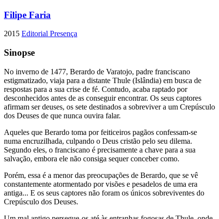
Filipe Faria
2015
Editorial Presença
Sinopse
No inverno de 1477, Berardo de Varatojo, padre franciscano
estigmatizado, viaja para a distante Thule (Islândia) em busca de
respostas para a sua crise de fé. Contudo, acaba raptado por
desconhecidos antes de as conseguir encontrar. Os seus captores
afirmam ser deuses, os sete destinados a sobreviver a um Crepúsculo
dos Deuses de que nunca ouvira falar.
Aqueles que Berardo toma por feiticeiros pagãos confessam-se
numa encruzilhada, culpando o Deus cristão pelo seu dilema.
Segundo eles, o franciscano é precisamente a chave para a sua
salvação, embora ele não consiga sequer conceber como.
Porém, essa é a menor das preocupações de Berardo, que se vê
constantemente atormentado por visões e pesadelos de uma era
antiga... E os seus captores não foram os únicos sobreviventes do
Crepúsculo dos Deuses.
Um mal antigo persegue-os até às entranhas fogosas de Thule, onde