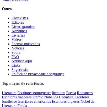
Outros
Entrevistas
Editoras
Livros gratuitos
Adivinhas
Livrarias
Vídeos
Poemas musicados
Notícias
Sobre
FAQ
Anuncie aqui
Links
Sugerir site
Política de privacidade e segurança
Top nuvem de referências
Literatura
Escritores portugueses
literatura
Poesia
Romances
Escritores franceses
Prémio Nobel da Literatura
Escritores
brasileiros
Escritores americanos
Escritores ingleses
Nobel da
Literatura
Freida