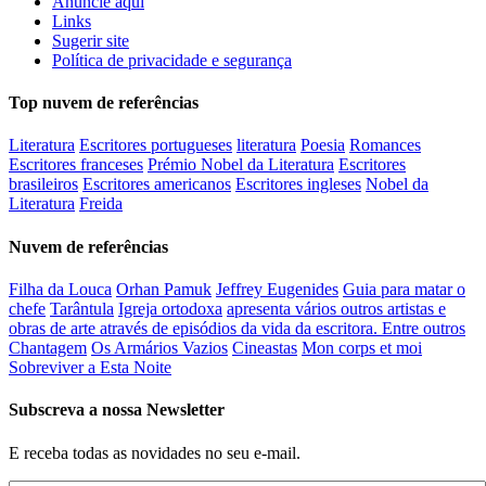
Anuncie aqui
Links
Sugerir site
Política de privacidade e segurança
Top nuvem de referências
Literatura
Escritores portugueses
literatura
Poesia
Romances
Escritores franceses
Prémio Nobel da Literatura
Escritores
brasileiros
Escritores americanos
Escritores ingleses
Nobel da
Literatura
Freida
Nuvem de referências
Filha da Louca
Orhan Pamuk
Jeffrey Eugenides
Guia para matar o
chefe
Tarântula
Igreja ortodoxa
apresenta vários outros artistas e
obras de arte através de episódios da vida da escritora. Entre outros
Chantagem
Os Armários Vazios
Cineastas
Mon corps et moi
Sobreviver a Esta Noite
Subscreva a nossa Newsletter
E receba todas as novidades no seu e-mail.