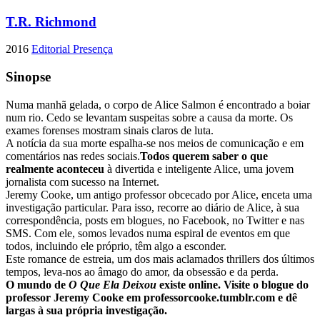
T.R. Richmond
2016
Editorial Presença
Sinopse
Numa manhã gelada, o corpo de Alice Salmon é encontrado a boiar
num rio. Cedo se levantam suspeitas sobre a causa da morte. Os
exames forenses mostram sinais claros de luta.
A notícia da sua morte espalha-se nos meios de comunicação e em
comentários nas redes sociais.
Todos querem saber o que
realmente aconteceu
à divertida e inteligente Alice, uma jovem
jornalista com sucesso na Internet.
Jeremy Cooke, um antigo professor obcecado por Alice, enceta uma
investigação particular. Para isso, recorre ao diário de Alice, à sua
correspondência, posts em blogues, no Facebook, no Twitter e nas
SMS. Com ele, somos levados numa espiral de eventos em que
todos, incluindo ele próprio, têm algo a esconder.
Este romance de estreia, um dos mais aclamados thrillers dos últimos
tempos, leva-nos ao âmago do amor, da obsessão e da perda.
O mundo de
O Que Ela Deixou
existe online. Visite o blogue do
professor Jeremy Cooke em professorcooke.tumblr.com e dê
largas à sua própria investigação.