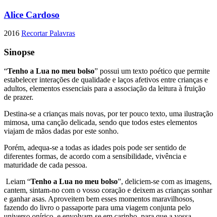
Alice Cardoso
2016
Recortar Palavras
Sinopse
“
Tenho a Lua no meu bolso
” possui um texto poético que permite
estabelecer interações de qualidade e laços afetivos entre crianças e
adultos, elementos essenciais para a associaçã
o
da leitura à fruiçã
o
de prazer.
Destina-se a crianças mais novas, por ter pouco texto, uma ilustraçã
o
mimosa, uma cançã
o
delicada, sendo que todos estes elementos
viajam de mãos dadas por este sonho.
Porém, adequa-se a todas as idades pois pode ser sentido de
diferentes formas, de acordo com a sensibilidade, vivência e
maturidade de cada pessoa.
Leiam “
Tenho a Lua no meu bolso
”, deliciem-se com as imagens,
cantem, sintam-no com
o
vosso coraçã
o
e deixem as crianças sonhar
e ganhar asas. Aproveitem bem esses momentos maravilhosos,
fazendo do livro
o
passaporte para uma viagem conjunta pelo
universo onírico, e envolvam-se em carinho, para que a vossa