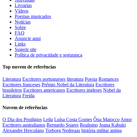
Livrarias
Vídeos
Poemas musicados
Notícias
Sobre
FAQ
Anuncie aqui
Links
Sugerir site
Política de privacidade e segurança
Top nuvem de referências
Literatura
Escritores portugueses
literatura
Poesia
Romances
Escritores franceses
Prémio Nobel da Literatura
Escritores
brasileiros
Escritores americanos
Escritores ingleses
Nobel da
Literatura
Freida
Nuvem de referências
O Dia dos Prodígios
Leila
Luísa Costa Gomes
Ôna Maiocco
Amor
Escritores australianos
Bernardo Soares
Realismo
Joana Kabuki
Alexandre Herculano
Torborg Nedreaas
história militar antiga