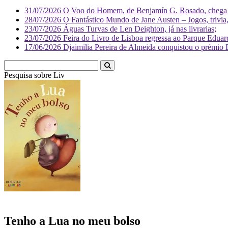
31/07/2026
O Voo do Homem, de Benjamín G. Rosado, chega às
28/07/2026
O Fantástico Mundo de Jane Austen – Jogos, trivia, 
23/07/2026
Águas Turvas de Len Deighton, já nas livrarias;
23/07/2026
Feira do Livro de Lisboa regressa ao Parque Eduar
17/06/2026
Djaimilia Pereira de Almeida conquistou o prémio 
Pesquisa sobre
Literatura
Tenho a Lua no meu bolso