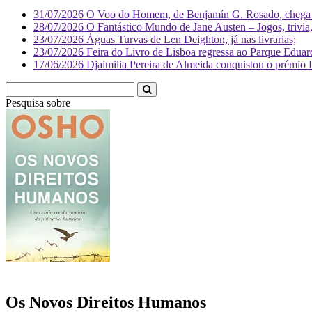
31/07/2026
O Voo do Homem, de Benjamín G. Rosado, chega às
28/07/2026
O Fantástico Mundo de Jane Austen – Jogos, trivia, 
23/07/2026
Águas Turvas de Len Deighton, já nas livrarias;
23/07/2026
Feira do Livro de Lisboa regressa ao Parque Eduar
17/06/2026
Djaimilia Pereira de Almeida conquistou o prémio 
Pesquisa sobre
Literatura
Os Novos Direitos Humanos