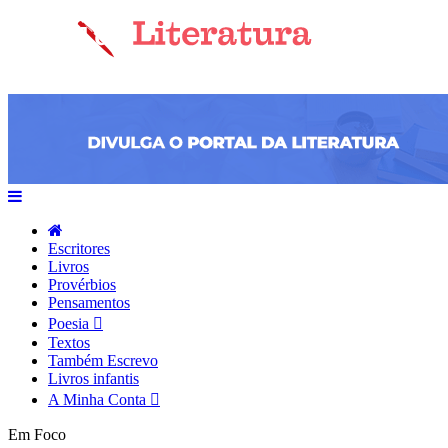
Escritores
Livros
Provérbios
Pensamentos
Poesia
Textos
Também Escrevo
Livros infantis
A Minha Conta
Em Foco