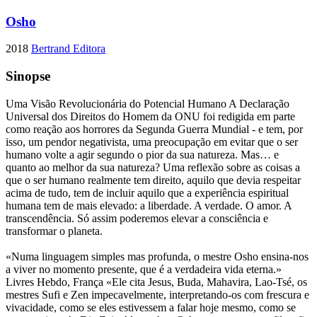
Osho
2018
Bertrand Editora
Sinopse
Uma Visão Revolucionária do Potencial Humano A Declaração
Universal dos Direitos do Homem da ONU foi redigida em parte
como reação aos horrores da Segunda Guerra Mundial - e tem, por
isso, um pendor negativista, uma preocupação em evitar que o ser
humano volte a agir segundo o pior da sua natureza. Mas… e
quanto ao melhor da sua natureza? Uma reflexão sobre as coisas a
que o ser humano realmente tem direito, aquilo que devia respeitar
acima de tudo, tem de incluir aquilo que a experiência espiritual
humana tem de mais elevado: a liberdade. A verdade. O amor. A
transcendência. Só assim poderemos elevar a consciência e
transformar o planeta.
«Numa linguagem simples mas profunda, o mestre Osho ensina-nos
a viver no momento presente, que é a verdadeira vida eterna.»
Livres Hebdo, França «Ele cita Jesus, Buda, Mahavira, Lao-Tsé, os
mestres Sufi e Zen impecavelmente, interpretando-os com frescura e
vivacidade, como se eles estivessem a falar hoje mesmo, como se