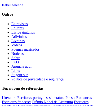
Isabel Allende
Outros
Entrevistas
Editoras
Livros gratuitos
Adivinhas
Livrarias
Vídeos
Poemas musicados
Notícias
Sobre
FAQ
Anuncie aqui
Links
Sugerir site
Política de privacidade e segurança
Top nuvem de referências
Literatura
Escritores portugueses
literatura
Poesia
Romances
Escritores franceses
Prémio Nobel da Literatura
Escritores