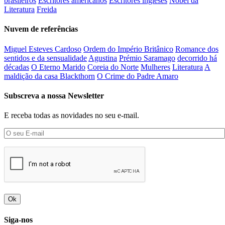
brasileiros
Escritores americanos
Escritores ingleses
Nobel da
Literatura
Freida
Nuvem de referências
Miguel Esteves Cardoso
Ordem do Império Britânico
Romance dos
sentidos e da sensualidade
Agustina
Prémio Saramago
decorrido há
décadas
O Eterno Marido
Coreia do Norte
Mulheres
Literatura
A
maldição da casa Blackthorn
O Crime do Padre Amaro
Subscreva a nossa Newsletter
E receba todas as novidades no seu e-mail.
Ok
Siga-nos