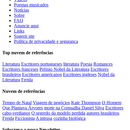
Poemas musicados
Notícias
Sobre
FAQ
Anuncie aqui
Links
Sugerir site
Política de privacidade e segurança
Top nuvem de referências
Literatura
Escritores portugueses
literatura
Poesia
Romances
Escritores franceses
Prémio Nobel da Literatura
Escritores
brasileiros
Escritores americanos
Escritores ingleses
Nobel da
Literatura
Freida
Nuvem de referências
Tempo de Natal
Viagem de negócios
Kate Thompson
O Homem
Que Plantava Árvores
morte na Cornualha Daniel Silva
Escritores
cabo-verdianos
O segredo da modelo perdida
autores brasileiros
Freida
Ficcionista
A intrusa
cozinha biológica
Subscreva a nossa Newsletter