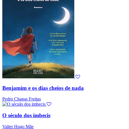
Benjamim e os dias cheios de nada
Pedro Chagas Freitas
O século dos imbecis
Valter Hugo Mãe