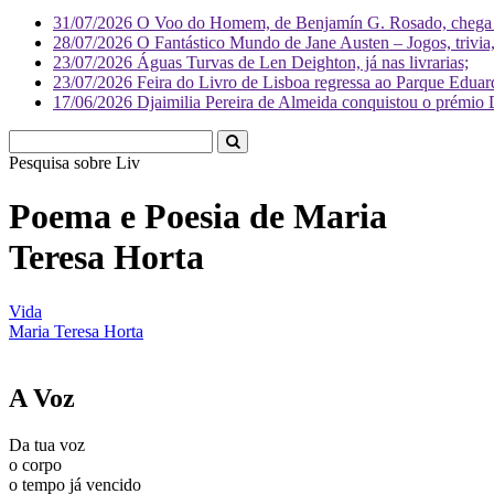
31/07/2026
O Voo do Homem, de Benjamín G. Rosado, chega às
28/07/2026
O Fantástico Mundo de Jane Austen – Jogos, trivia, 
23/07/2026
Águas Turvas de Len Deighton, já nas livrarias;
23/07/2026
Feira do Livro de Lisboa regressa ao Parque Eduar
17/06/2026
Djaimilia Pereira de Almeida conquistou o prémio 
Pesquisa sobre
Literatura
Poema e Poesia de Maria
Teresa Horta
Vida
Maria Teresa Horta
A Voz
Da tua voz
o corpo
o tempo já vencido