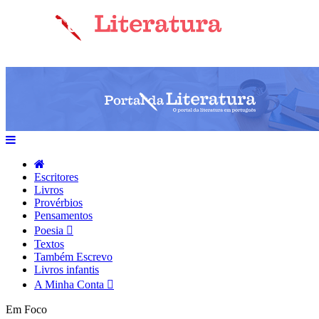
Escritores
Livros
Provérbios
Pensamentos
Poesia
Textos
Também Escrevo
Livros infantis
A Minha Conta
Em Foco