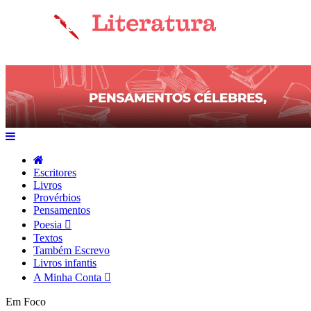
Escritores
Livros
Provérbios
Pensamentos
Poesia
Textos
Também Escrevo
Livros infantis
A Minha Conta
Em Foco