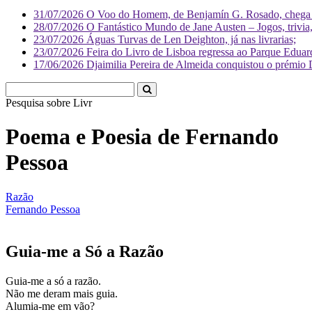
31/07/2026
O Voo do Homem, de Benjamín G. Rosado, chega às
28/07/2026
O Fantástico Mundo de Jane Austen – Jogos, trivia, 
23/07/2026
Águas Turvas de Len Deighton, já nas livrarias;
23/07/2026
Feira do Livro de Lisboa regressa ao Parque Eduar
17/06/2026
Djaimilia Pereira de Almeida conquistou o prémio 
Pesquisa sobre
Literatura
Poema e Poesia de Fernando
Pessoa
Razão
Fernando Pessoa
Guia-me a Só a Razão
Guia-me a só a razão.
Não me deram mais guia.
Alumia-me em vão?