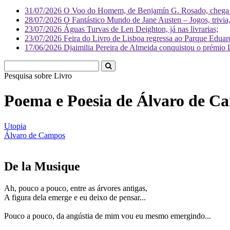
31/07/2026
O Voo do Homem, de Benjamín G. Rosado, chega às
28/07/2026
O Fantástico Mundo de Jane Austen – Jogos, trivia, 
23/07/2026
Águas Turvas de Len Deighton, já nas livrarias;
23/07/2026
Feira do Livro de Lisboa regressa ao Parque Eduar
17/06/2026
Djaimilia Pereira de Almeida conquistou o prémio 
Pesquisa sobre
Literatura
Poema e Poesia de Álvaro de C
Utopia
Álvaro de Campos
De la Musique
Ah, pouco a pouco, entre as árvores antigas,
A figura dela emerge e eu deixo de pensar...
Pouco a pouco, da angústia de mim vou eu mesmo emergindo...