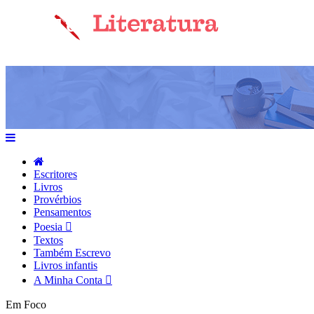
Escritores
Livros
Provérbios
Pensamentos
Poesia
Textos
Também Escrevo
Livros infantis
A Minha Conta
Em Foco