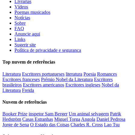
Livrarias
Vídeos
Poemas musicados
Notícias
Sobre
FAQ
Anuncie aqui
Links
Sugerir site
Política de privacidade e segurança
Top nuvem de referências
Literatura
Escritores portugueses
literatura
Poesia
Romances
Escritores franceses
Prémio Nobel da Literatura
Escritores
brasileiros
Escritores americanos
Escritores ingleses
Nobel da
Literatura
Freida
Nuvem de referências
Booker Prize
inspetor Sam Berger
Um animal selvagem
Patrik
Hedström
Casas Estranhas
Miguel Torga
Angola
Daniel Pedrosa
Jorge de Sena
O Estado das Coisas
Charles R. Cross
Lao Tsu