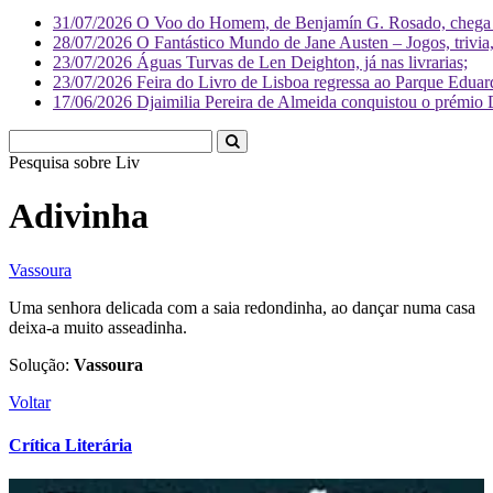
31/07/2026
O Voo do Homem, de Benjamín G. Rosado, chega às
28/07/2026
O Fantástico Mundo de Jane Austen – Jogos, trivia, 
23/07/2026
Águas Turvas de Len Deighton, já nas livrarias;
23/07/2026
Feira do Livro de Lisboa regressa ao Parque Eduar
17/06/2026
Djaimilia Pereira de Almeida conquistou o prémio 
Pesquisa sobre
Literatura
Adivinha
Vassoura
Uma senhora delicada com a saia redondinha, ao dançar numa casa
deixa-a muito asseadinha.
Solução:
Vassoura
Voltar
Crítica Literária