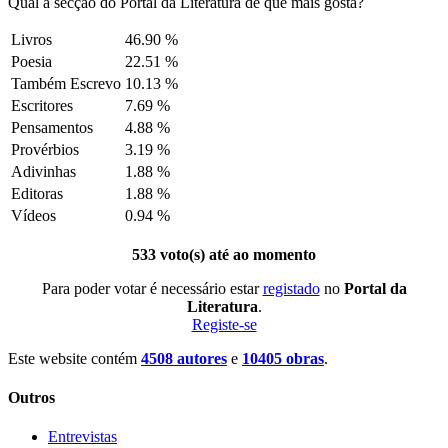
Qual a secção do Portal da Literatura de que mais gosta?
Livros
46.90 %
Poesia
22.51 %
Também Escrevo
10.13 %
Escritores
7.69 %
Pensamentos
4.88 %
Provérbios
3.19 %
Adivinhas
1.88 %
Editoras
1.88 %
Vídeos
0.94 %
533 voto(s) até ao momento
Para poder votar é necessário estar
registado
no
Portal da
Literatura
.
Registe-se
Este website contém
4508 autores
e
10405 obras
.
Outros
Entrevistas