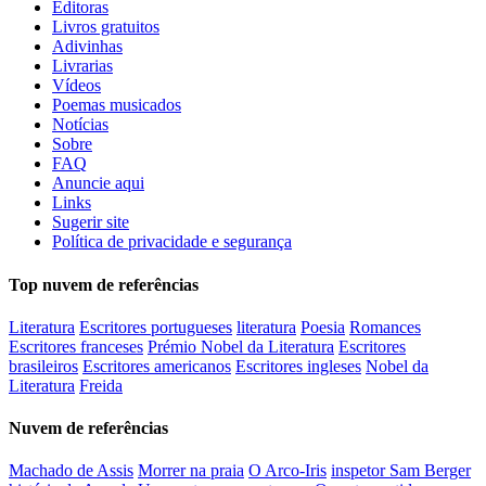
Editoras
Livros gratuitos
Adivinhas
Livrarias
Vídeos
Poemas musicados
Notícias
Sobre
FAQ
Anuncie aqui
Links
Sugerir site
Política de privacidade e segurança
Top nuvem de referências
Literatura
Escritores portugueses
literatura
Poesia
Romances
Escritores franceses
Prémio Nobel da Literatura
Escritores
brasileiros
Escritores americanos
Escritores ingleses
Nobel da
Literatura
Freida
Nuvem de referências
Machado de Assis
Morrer na praia
O Arco-Iris
inspetor Sam Berger