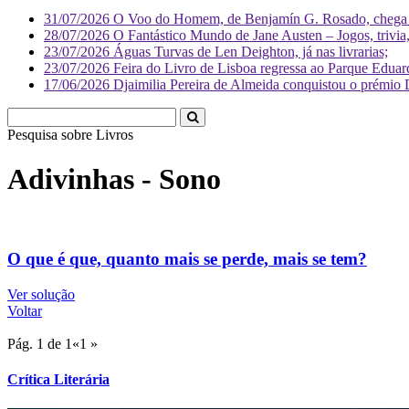
31/07/2026
O Voo do Homem, de Benjamín G. Rosado, chega às
28/07/2026
O Fantástico Mundo de Jane Austen – Jogos, trivia, 
23/07/2026
Águas Turvas de Len Deighton, já nas livrarias;
23/07/2026
Feira do Livro de Lisboa regressa ao Parque Eduar
17/06/2026
Djaimilia Pereira de Almeida conquistou o prémio 
Pesquisa sobre
Literatura
Adivinhas - Sono
O que é que, quanto mais se perde, mais se tem?
Ver solução
Voltar
Pág. 1 de 1
«
1
»
Crítica Literária