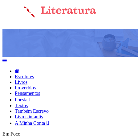
Escritores
Livros
Provérbios
Pensamentos
Poesia
Textos
Também Escrevo
Livros infantis
A Minha Conta
Em Foco