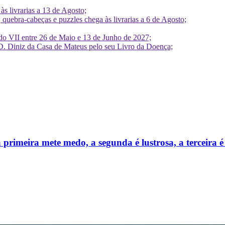
 livrarias a 13 de Agosto;
quebra-cabeças e puzzles chega às livrarias a 6 de Agosto;
do VII entre 26 de Maio e 13 de Junho de 2027;
D. Diniz da Casa de Mateus pelo seu Livro da Doença;
 a primeira mete medo, a segunda é lustrosa, a terceira 