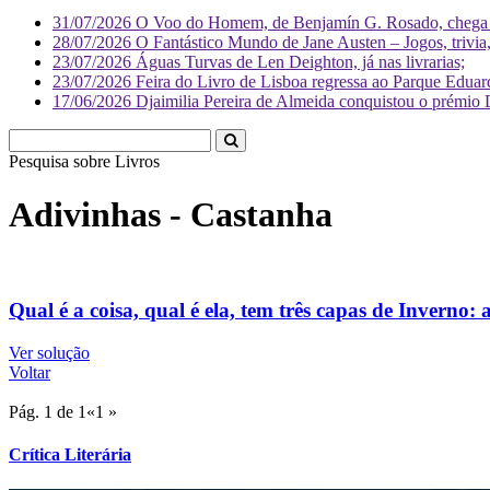
31/07/2026
O Voo do Homem, de Benjamín G. Rosado, chega às
28/07/2026
O Fantástico Mundo de Jane Austen – Jogos, trivia, 
23/07/2026
Águas Turvas de Len Deighton, já nas livrarias;
23/07/2026
Feira do Livro de Lisboa regressa ao Parque Eduar
17/06/2026
Djaimilia Pereira de Almeida conquistou o prémio 
Pesquisa sobre
Literatura
Adivinhas - Castanha
Qual é a coisa, qual é ela, tem três capas de Inverno:
Ver solução
Voltar
Pág. 1 de 1
«
1
»
Crítica Literária