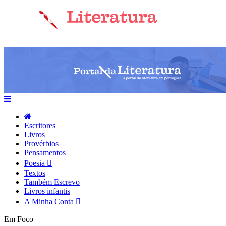
Escritores
Livros
Provérbios
Pensamentos
Poesia
Textos
Também Escrevo
Livros infantis
A Minha Conta
Em Foco