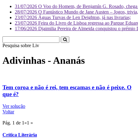
31/07/2026
O Voo do Homem, de Benjamín G. Rosado, chega às
28/07/2026
O Fantástico Mundo de Jane Austen – Jogos, trivia, 
23/07/2026
Águas Turvas de Len Deighton, já nas livrarias;
23/07/2026
Feira do Livro de Lisboa regressa ao Parque Eduar
17/06/2026
Djaimilia Pereira de Almeida conquistou o prémio 
Pesquisa sobre
Literatura
Adivinhas - Ananás
Tem coroa e não é rei, tem escamas e não é peixe. O
que é?
Ver solução
Voltar
Pág. 1 de 1
«
1
»
Crítica Literária