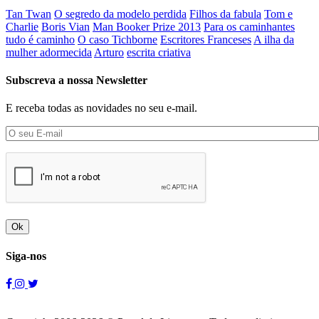
Tan Twan
O segredo da modelo perdida
Filhos da fabula
Tom e
Charlie
Boris Vian
Man Booker Prize 2013
Para os caminhantes
tudo é caminho
O caso Tichborne
Escritores Franceses
A ilha da
mulher adormecida
Arturo
escrita criativa
Subscreva a nossa Newsletter
E receba todas as novidades no seu e-mail.
Ok
Siga-nos