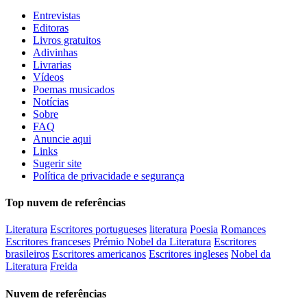
Entrevistas
Editoras
Livros gratuitos
Adivinhas
Livrarias
Vídeos
Poemas musicados
Notícias
Sobre
FAQ
Anuncie aqui
Links
Sugerir site
Política de privacidade e segurança
Top nuvem de referências
Literatura
Escritores portugueses
literatura
Poesia
Romances
Escritores franceses
Prémio Nobel da Literatura
Escritores
brasileiros
Escritores americanos
Escritores ingleses
Nobel da
Literatura
Freida
Nuvem de referências