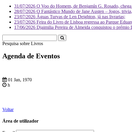
31/07/2026
O Voo do Homem, de Benjamín G. Rosado, chega às
28/07/2026
O Fantástico Mundo de Jane Austen – Jogos, trivia, 
23/07/2026
Águas Turvas de Len Deighton, já nas livrarias;
23/07/2026
Feira do Livro de Lisboa regressa ao Parque Eduar
17/06/2026
Djaimilia Pereira de Almeida conquistou o prémio 
Pesquisa sobre
Livr
Agenda de Eventos
01 Jan, 1970
h
Voltar
Área de utilizador