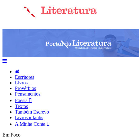
Escritores
Livros
Provérbios
Pensamentos
Poesia
Textos
Também Escrevo
Livros infantis
A Minha Conta
Em Foco