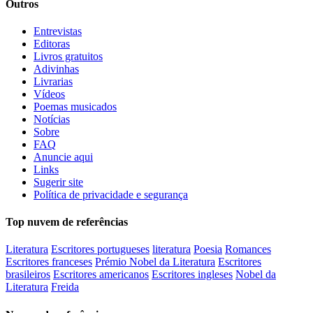
Outros
Entrevistas
Editoras
Livros gratuitos
Adivinhas
Livrarias
Vídeos
Poemas musicados
Notícias
Sobre
FAQ
Anuncie aqui
Links
Sugerir site
Política de privacidade e segurança
Top nuvem de referências
Literatura
Escritores portugueses
literatura
Poesia
Romances
Escritores franceses
Prémio Nobel da Literatura
Escritores
brasileiros
Escritores americanos
Escritores ingleses
Nobel da
Literatura
Freida